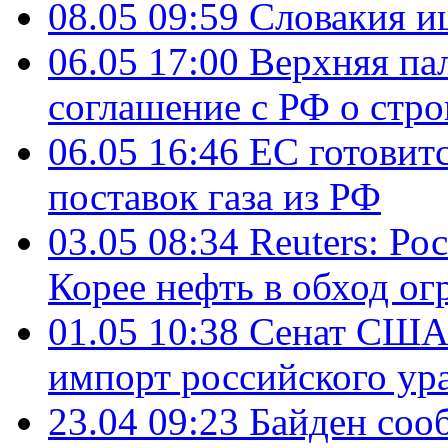
08.05 09:59
Словакия и
06.05 17:00
Верхняя па
соглашение с РФ о стр
06.05 16:46
ЕС готовит
поставок газа из РФ
03.05 08:34
Reuters: Ро
Корее нефть в обход о
01.05 10:38
Сенат США 
импорт российского ур
23.04 09:23
Байден соо