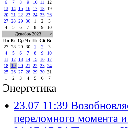
6
7
8
9
10
11
12
13
14
15
16
17
18
19
20
21
22
23
24
25
26
27
28
29
30
1
2
3
4
5
6
7
8
9
10
Декабрь 2023
>
Пн
Вт
Ср
Чт
Пт
Сб
Вс
27
28
29
30
1
2
3
4
5
6
7
8
9
10
11
12
13
14
15
16
17
18
19
20
21
22
23
24
25
26
27
28
29
30
31
1
2
3
4
5
6
7
Энергетика
23.07 11:39
Возобновля
переломного момента и