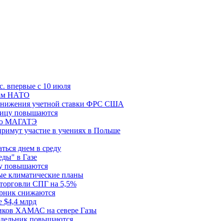
с. впервые с 10 июля
цам НАТО
й снижения учетной ставки ФРС США
ницу повышаются
сию МАГАТЭ
римут участие в учениях в Польше
ться днем в среду
еды" в Газе
ду повышаются
ые климатические планы
 торговли СПГ на 5,5%
орник снижаются
 $4,4 млрд
ков ХАМАС на севере Газы
едельник повышаются