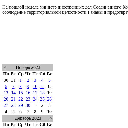
На пошлой неделе министр иностранных дел Соединенного Коро
соблюдение территориальной целостности Гайаны и предотвра
<
Ноябрь 2023
Пн
Вт
Ср
Чт
Пт
Сб
Вс
30
31
1
2
3
4
5
6
7
8
9
10
11
12
13
14
15
16
17
18
19
20
21
22
23
24
25
26
27
28
29
30
1
2
3
4
5
6
7
8
9
10
Декабрь 2023
>
Пн
Вт
Ср
Чт
Пт
Сб
Вс