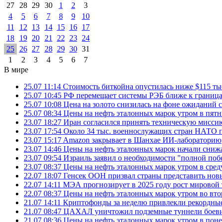
27
28
29
30
1
2
3
4
5
6
7
8
9
10
11
12
13
14
15
16
17
18
19
20
21
22
23
24
25
26
27
28
29
30
31
1
2
3
4
5
6
7
В мире
25.07 11:14
Стоимость биткойна опустилась ниже $115 ты
25.07 10:45
РФ перемещает системы РЭБ ближе к грани
25.07 10:08
Цена на золото снизилась на фоне ожидани
25.07 08:34
Цены на нефть эталонных марок утром в пят
23.07 18:27
Иран согласился принять техническую мис
23.07 17:54
Около 34 тыс. военнослужащих стран НАТО п
23.07 15:17
Amazon закрывает в Шанхае ИИ-лабораторию
23.07 14:46
Цены на нефть эталонных марок начали снижа
23.07 09:54
Израиль заявил о необходимости "полной поб
23.07 08:37
Цены на нефть эталонных марок утром в сре
22.07 18:07
Генсек ООН призвал страны представить нов
22.07 14:11
МЭА прогнозирует в 2025 году рост мировой
22.07 08:37
Цены на нефть эталонных марок утром во вт
21.07 14:11
Криптофонды за неделю привлекли рекордные
21.07 08:47
ЦАХАЛ уничтожил подземные туннели боеви
21.07 08:36
Цены на нефть эталонных марок утром в пон