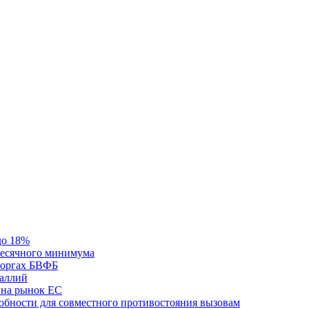
до 18%
месячного минимума
 торгах БВФБ
галлий
 на рынок ЕС
обности для совместного противостояния вызовам