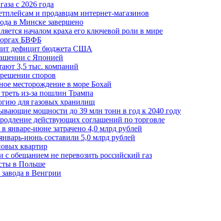
аза с 2026 года
етплейсам и продавцам интернет-магазинов
ода в Минске завершено
ляется началом краха его ключевой роли в мире
 торгах БВФБ
ичит дефицит бюджета США
лашении с Японией
ают 3,5 тыс. компаний
зрешении споров
ное месторождение в море Бохай
 треть из-за пошлин Трампа
огию для газовых хранилищ
ывающие мощности до 39 млн тонн в год к 2040 году
родление действующих соглашений по торговле
в январе-июне затрачено 4,0 млрд рублей
январь-июнь составили 5,0 млрд рублей
новых квартир
зи с обещанием не перевозить российский газ
есты в Польше
 завода в Венгрии