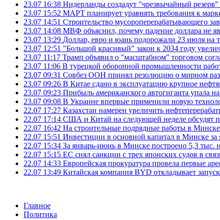
23.07 16:38
Нидерланды создадут "чрезвычайный резерв" г
23.07 15:52
МАРТ планирует уравнять требования к марк
23.07 14:51
Строительство мусороперерабатывающего зав
23.07 14:08
МВФ объяснил, почему падение доллара не яв
23.07 13:29
Доллар, евро и юань подорожали 23 июля на
23.07 12:51
"Большой красивый" закон к 2034 году увел
23.07 11:17
Трамп объявил о "масштабном" торговом сог
23.07 11:06
В турецкой оборонной промышленности работ
23.07 09:31
Совбез ООН принял резолюцию о мирном ра
23.07 09:26
В Китае сдано в эксплуатацию крупное нефтя
23.07 09:23
Прибыль американского автогиганта упала на
23.07 09:08
В Украине впервые применили новую технол
22.07 17:27
Казахстан намерен увеличить нефтеперерабат
22.07 17:14
США и Китай на следующей неделе обсудят п
22.07 16:42
На строительные подрядные работы в Минске 
22.07 15:51
Инвестиции в основной капитал в Минске за 
22.07 15:34
За январь-июнь в Минске построено 5,3 тыс. 
22.07 15:15
ЕС снял санкции с трех японских судов в свя
22.07 14:33
Европейская прокуратура провела первые ар
22.07 13:49
Китайская компания BYD откладывает запуск
Главное
Политика