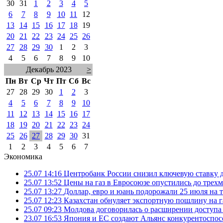
30
31
1
2
3
4
5
6
7
8
9
10
11
12
13
14
15
16
17
18
19
20
21
22
23
24
25
26
27
28
29
30
1
2
3
4
5
6
7
8
9
10
Декабрь 2023
>
Пн
Вт
Ср
Чт
Пт
Сб
Вс
27
28
29
30
1
2
3
4
5
6
7
8
9
10
11
12
13
14
15
16
17
18
19
20
21
22
23
24
25
26
27
28
29
30
31
1
2
3
4
5
6
7
Экономика
25.07 14:16
Центробанк России снизил ключевую ставку 
25.07 13:52
Цены на газ в Евросоюзе опустились до трех
25.07 13:27
Доллар, евро и юань подорожали 25 июля на
25.07 12:23
Казахстан обнуляет экспортную пошлину на 
25.07 09:23
Молдова договорилась о расширении доступа
23.07 16:53
Япония и ЕС создают Альянс конкурентоспос