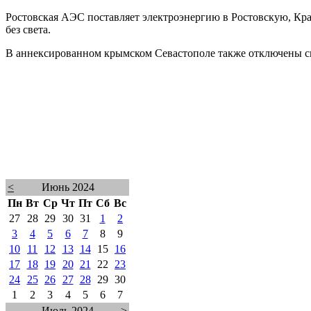
Ростовская АЭС поставляет электроэнергию в Ростовскую, Кр
без света.
В аннексированном крымском Севастополе также отключены све
<
Июнь 2024
Пн
Вт
Ср
Чт
Пт
Сб
Вс
27
28
29
30
31
1
2
3
4
5
6
7
8
9
10
11
12
13
14
15
16
17
18
19
20
21
22
23
24
25
26
27
28
29
30
1
2
3
4
5
6
7
Июль 2024
>