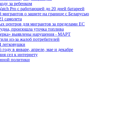
ходу за ребенком
tch Pro с работающей до 20 дней батареей
 мигрантов о защите на границе с Беларусью
21 самолета
ых центров для мигрантов за пределами ЕС
судна, произошла уточка топлива
керка» выявлены нарушения - МАРТ
или из-за жалоб потребителей
4 легковушки
оду в январе, апреле, мае и декабре
ия сел к интернету
онной политики