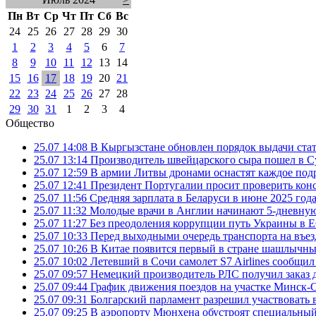
Пн
Вт
Ср
Чт
Пт
Сб
Вс
24
25
26
27
28
29
30
1
2
3
4
5
6
7
8
9
10
11
12
13
14
15
16
17
18
19
20
21
22
23
24
25
26
27
28
29
30
31
1
2
3
4
Общество
25.07 14:08
В Кыргызстане обновлен порядок выдачи ста
25.07 13:14
Производитель швейцарского сыра пошел в Су
25.07 12:59
В армии Литвы дронами оснастят каждое под
25.07 12:41
Президент Португалии просит проверить ко
25.07 11:56
Средняя зарплата в Беларуси в июне 2025 года
25.07 11:32
Молодые врачи в Англии начинают 5-дневную 
25.07 11:27
Без преодоления коррупции путь Украины в Е
25.07 10:33
Перед выходными очередь транспорта на въезд
25.07 10:26
В Китае появится первый в стране шашлычны
25.07 10:02
Летевший в Сочи самолет S7 Airlines сообщил
25.07 09:57
Немецкий производитель РЛС получил заказ 
25.07 09:44
График движения поездов на участке Минск-О
25.07 09:31
Болгарский парламент разрешил участвовать 
25.07 09:25
В аэропорту Мюнхена обустроят специальный