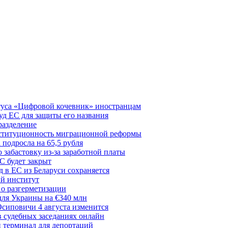
туса «Цифровой кочевник» иностранцам
д ЕС для защиты его названия
разделение
нституционность миграционной реформы
 подросла на 65,5 рубля
забастовку из-за заработной платы
С будет закрыт
 в ЕС из Беларуси сохраняется
й институт
 о разгерметизации
для Украины на €340 млн
сиповичи 4 августа изменится
в судебных заседаниях онлайн
 терминал для депортаций