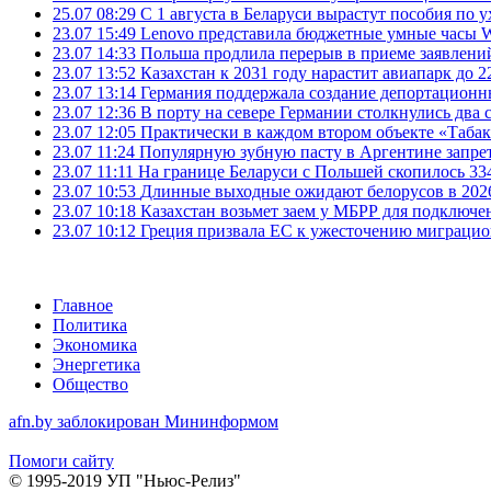
25.07 08:29
С 1 августа в Беларуси вырастут пособия по у
23.07 15:49
Lenovo представила бюджетные умные часы Wa
23.07 14:33
Польша продлила перерыв в приеме заявлений
23.07 13:52
Казахстан к 2031 году нарастит авиапарк до 2
23.07 13:14
Германия поддержала создание депортационн
23.07 12:36
В порту на севере Германии столкнулись два 
23.07 12:05
Практически в каждом втором объекте «Таба
23.07 11:24
Популярную зубную пасту в Аргентине запрет
23.07 11:11
На границе Беларуси с Польшей скопилось 33
23.07 10:53
Длинные выходные ожидают белорусов в 2026 г
23.07 10:18
Казахстан возьмет заем у МБРР для подключен
23.07 10:12
Греция призвала ЕС к ужесточению миграци
Главное
Политика
Экономика
Энергетика
Общество
afn.by заблокирован Мининформом
Помоги сайту
© 1995-2019 УП "Ньюс-Релиз"