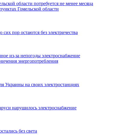
льской области потребуется не менее месяца
пунктах Гомельской области
 сих пор остаются без электричества
ное из-за непогоды электроснабжение
аничения энергопотребления
ля Украины на своих электростанциях
ларуси нарушилось электроснабжение
стались без света