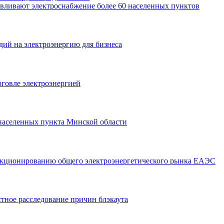
авливают электроснабжение более 60 населенных пунктов
дий на электроэнергию для бизнеса
рговле электроэнергией
 населенных пункта Минской области
нкционированию общего электроэнергетического рынка ЕАЭС
тное расследование причин блэкаута