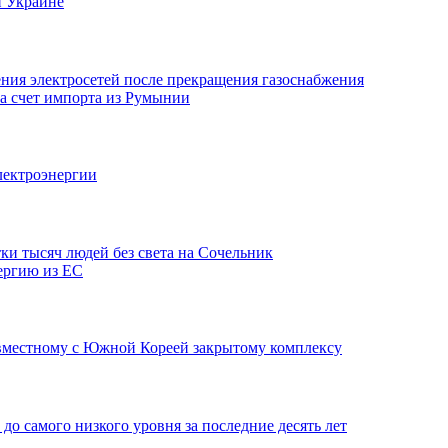
и Украине
ния электросетей после прекращения газоснабжения
а счет импорта из Румынии
лектроэнергии
тки тысяч людей без света на Сочельник
ергию из ЕС
овместному с Южной Кореей закрытому комплексу
о самого низкого уровня за последние десять лет