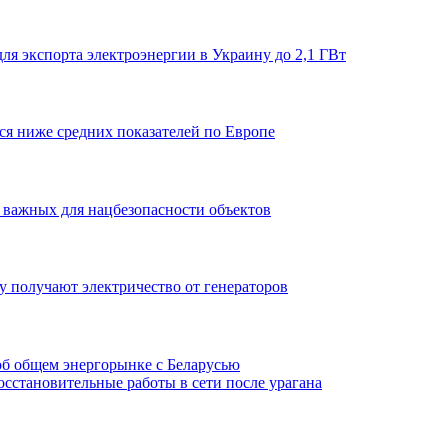
я экспорта электроэнергии в Украину до 2,1 ГВт
ся ниже средних показателей по Европе
 важных для нацбезопасности объектов
у получают электричество от генераторов
об общем энергорынке с Беларусью
сстановительные работы в сети после урагана