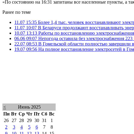
«По состоянию на 16:31 запитаны все населенные пункты, а та
Ранее по теме
11.07 15:35
Более 1,4 тыс. человек восстанавливают элек
11.07 10:07
В Беларуси продолжают восстанавливать энер
10.07 13:13
Работы по восстановлению электроснабжения
06.06 09:07
Непогода оставила без электроснабжения 223
22.07 08:53
В Гомельской области полностью завершили в
19.07 09:56
На полное восстановление электросетей в Гом
<
Июнь 2025
Пн
Вт
Ср
Чт
Пт
Сб
Вс
26
27
28
29
30
31
1
2
3
4
5
6
7
8
9
10
11
12
13
14
15