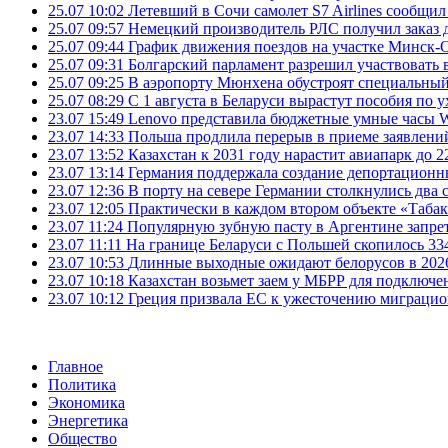
25.07 10:02
Летевший в Сочи самолет S7 Airlines сообщил
25.07 09:57
Немецкий производитель РЛС получил заказ 
25.07 09:44
График движения поездов на участке Минск-О
25.07 09:31
Болгарский парламент разрешил участвовать 
25.07 09:25
В аэропорту Мюнхена обустроят специальный
25.07 08:29
С 1 августа в Беларуси вырастут пособия по у
23.07 15:49
Lenovo представила бюджетные умные часы Wa
23.07 14:33
Польша продлила перерыв в приеме заявлений
23.07 13:52
Казахстан к 2031 году нарастит авиапарк до 2
23.07 13:14
Германия поддержала создание депортационн
23.07 12:36
В порту на севере Германии столкнулись два 
23.07 12:05
Практически в каждом втором объекте «Таба
23.07 11:24
Популярную зубную пасту в Аргентине запрет
23.07 11:11
На границе Беларуси с Польшей скопилось 33
23.07 10:53
Длинные выходные ожидают белорусов в 2026 г
23.07 10:18
Казахстан возьмет заем у МБРР для подключен
23.07 10:12
Греция призвала ЕС к ужесточению миграци
Главное
Политика
Экономика
Энергетика
Общество