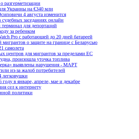
 о разгерметизации
для Украины на €340 млн
сиповичи 4 августа изменится
в судебных заседаниях онлайн
 терминал для депортаций
ходу за ребенком
tch Pro с работающей до 20 дней батареей
 мигрантов о защите на границе с Беларусью
21 самолета
ых центров для мигрантов за пределами ЕС
судна, произошла уточка топлива
керка» выявлены нарушения - МАРТ
или из-за жалоб потребителей
4 легковушки
оду в январе, апреле, мае и декабре
ия сел к интернету
онной политики