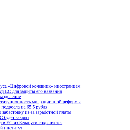
туса «Цифровой кочевник» иностранцам
д ЕС для защиты его названия
разделение
нституционность миграционной реформы
 подросла на 65,5 рубля
забастовку из-за заработной платы
С будет закрыт
 в ЕС из Беларуси сохраняется
й институт