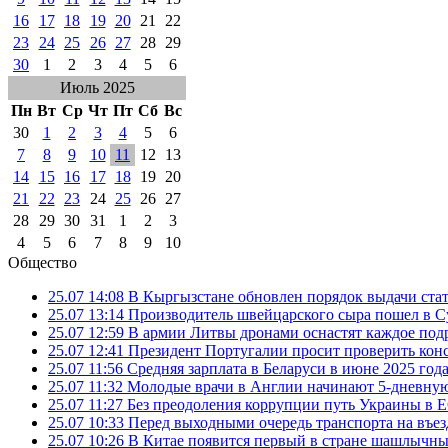
16
17
18
19
20
21
22
23
24
25
26
27
28
29
30
1
2
3
4
5
6
Июль 2025
Пн
Вт
Ср
Чт
Пт
Сб
Вс
30
1
2
3
4
5
6
7
8
9
10
11
12
13
14
15
16
17
18
19
20
21
22
23
24
25
26
27
28
29
30
31
1
2
3
4
5
6
7
8
9
10
Общество
25.07 14:08
В Кыргызстане обновлен порядок выдачи ста
25.07 13:14
Производитель швейцарского сыра пошел в Су
25.07 12:59
В армии Литвы дронами оснастят каждое под
25.07 12:41
Президент Португалии просит проверить ко
25.07 11:56
Средняя зарплата в Беларуси в июне 2025 года
25.07 11:32
Молодые врачи в Англии начинают 5-дневную 
25.07 11:27
Без преодоления коррупции путь Украины в Е
25.07 10:33
Перед выходными очередь транспорта на въезд
25.07 10:26
В Китае появится первый в стране шашлычны