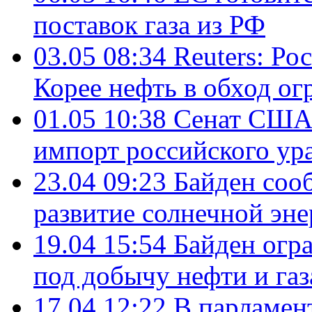
поставок газа из РФ
03.05 08:34
Reuters: Ро
Корее нефть в обход о
01.05 10:38
Сенат США 
импорт российского ур
23.04 09:23
Байден соо
развитие солнечной эне
19.04 15:54
Байден огр
под добычу нефти и газ
17.04 12:22
В парламен