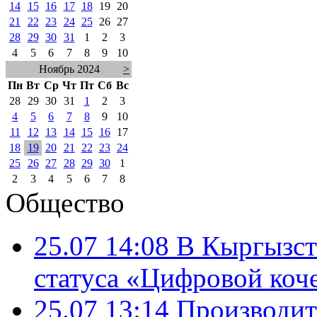
14
15
16
17
18
19
20
21
22
23
24
25
26
27
28
29
30
31
1
2
3
4
5
6
7
8
9
10
Ноябрь 2024
>
Пн
Вт
Ср
Чт
Пт
Сб
Вс
28
29
30
31
1
2
3
4
5
6
7
8
9
10
11
12
13
14
15
16
17
18
19
20
21
22
23
24
25
26
27
28
29
30
1
2
3
4
5
6
7
8
Общество
25.07 14:08
В Кыргызст
статуса «Цифровой коч
25.07 13:14
Производит