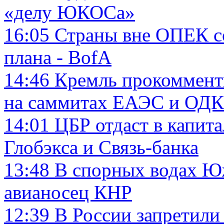
«делу ЮКОСа»
16:05
Страны вне ОПЕК c
плана - ВofA
14:46
Кремль прокоммент
на саммитах ЕАЭС и ОДК
14:01
ЦБР отдаст в капит
Глобэкса и Связь-банка
13:48
В спорных водах Ю
авианосец КНР
12:39
В России запретил