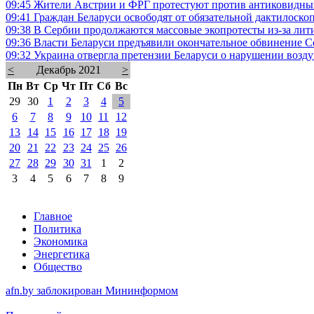
09:45
Жители Австрии и ФРГ протестуют против антиковидны
09:41
Граждан Беларуси освободят от обязательной дактилоско
09:38
В Сербии продолжаются массовые экопротесты из-за лит
09:36
Власти Беларуси предъявили окончательное обвинение С
09:32
Украина отвергла претензии Беларуси о нарушении возд
<
Декабрь 2021
>
Пн
Вт
Ср
Чт
Пт
Сб
Вс
29
30
1
2
3
4
5
6
7
8
9
10
11
12
13
14
15
16
17
18
19
20
21
22
23
24
25
26
27
28
29
30
31
1
2
3
4
5
6
7
8
9
Главное
Политика
Экономика
Энергетика
Общество
afn.by заблокирован Мининформом