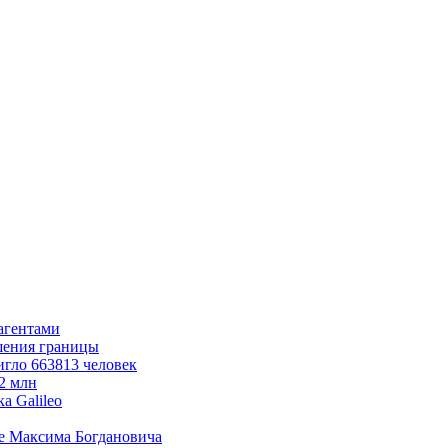
агентами
ушения границы
игло 663813 человек
2 млн
а Galileo
ие Максима Богдановича