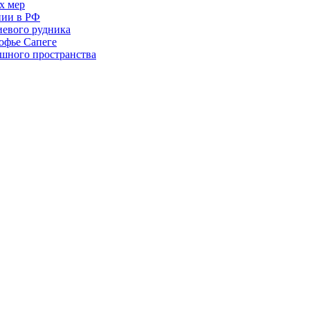
х мер
пии в РФ
иевого рудника
офье Сапеге
ушного пространства