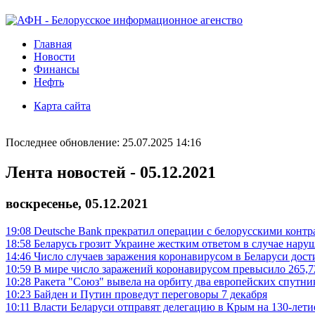
Главная
Новости
Финансы
Нефть
Карта сайта
Последнее обновление: 25.07.2025 14:16
Лента новостей - 05.12.2021
воскресенье, 05.12.2021
19:08
Deutsche Bank прекратил операции с белорусскими контр
18:58
Беларусь грозит Украине жестким ответом в случае нар
14:46
Число случаев заражения коронавирусом в Беларуси дост
10:59
В мире число заражений коронавирусом превысило 265,7
10:28
Ракета "Союз" вывела на орбиту два европейских спутник
10:23
Байден и Путин проведут переговоры 7 декабря
10:11
Власти Беларуси отправят делегацию в Крым на 130-лет