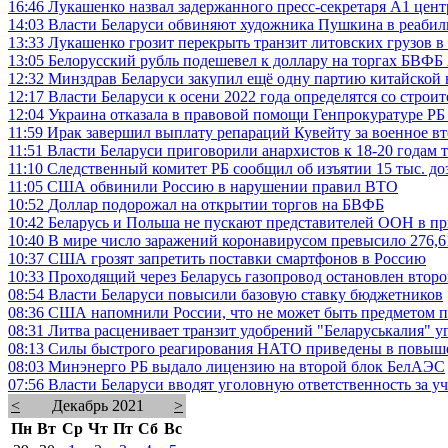
16:46
Лукашенко назвал задержанного пресс-секретаря A1 цент
14:03
Власти Беларуси обвиняют художника Пушкина в реабил
13:33
Лукашенко грозит перекрыть транзит литовских грузов в
13:05
Белорусский рубль подешевел к доллару на торгах БВФБ 
12:32
Минздрав Беларуси закупил ещё одну партию китайской
12:17
Власти Беларуси к осени 2022 года определятся со стро
12:04
Украина отказала в правовой помощи Генпрокуратуре РБ
11:59
Ирак завершил выплату репараций Кувейту за военное вто
11:51
Власти Беларуси приговорили анархистов к 18-20 годам
11:10
Следственный комитет РБ сообщил об изъятии 15 тыс. до
11:05
США обвинили Россию в нарушении правил ВТО
10:52
Доллар подорожал на открытии торгов на БВФБ
10:42
Беларусь и Польша не пускают представителей ООН в п
10:40
В мире число заражений коронавирусом превысило 276,6
10:37
США грозят запретить поставки смартфонов в Россию
10:33
Проходящий через Беларусь газопровод остановлен второ
08:54
Власти Беларуси повысили базовую ставку бюджетников
08:36
США напомнили России, что не может быть предметом п
08:31
Литва расценивает транзит удобрений "Беларуськалия" у
08:13
Силы быстрого реагирования НАТО приведены в повыш
08:03
Минэнерго РБ выдало лицензию на второй блок БелАЭС
07:56
Власти Беларуси вводят уголовную ответственность за у
<
Декабрь 2021
>
Пн
Вт
Ср
Чт
Пт
Сб
Вс