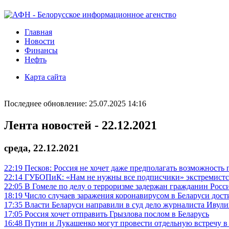
Главная
Новости
Финансы
Нефть
Карта сайта
Последнее обновление: 25.07.2025 14:16
Лента новостей - 22.12.2021
среда, 22.12.2021
22:19
Песков: Россия не хочет даже предполагать возможность 
22:14
ГУБОПиК: «Нам не нужны все подписчики» экстремистс
22:05
В Гомеле по делу о терроризме задержан гражданин Росс
18:19
Число случаев заражения коронавирусом в Беларуси дост
17:35
Власти Беларуси направили в суд дело журналиста Ивули
17:05
Россия хочет отправить Грызлова послом в Беларусь
16:48
Путин и Лукашенко могут провести отдельную встречу в 