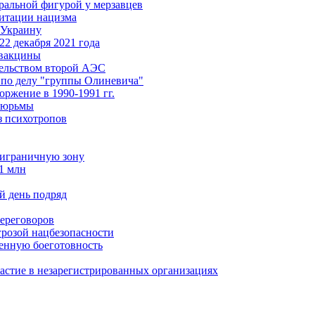
ральной фигурой у мерзавцев
итации нацизма
 Украину
22 декабря 2021 года
 вакцины
ительством второй АЭС
 по делу "группы Олиневича"
ржение в 1990-1991 гг.
 тюрьмы
з психотропов
риграничную зону
1 млн
й день подряд
ереговоров
грозой нацбезопасности
енную боеготовность
частие в незарегистрированных организациях