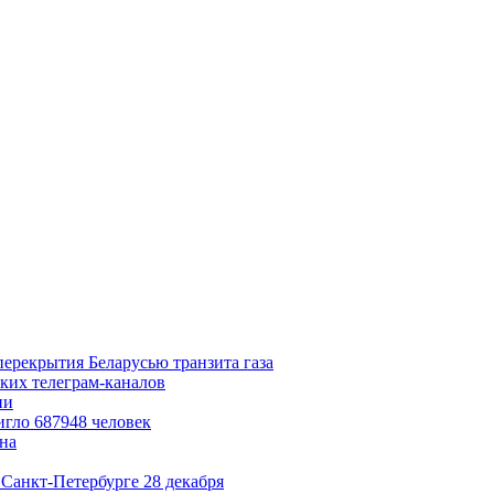
перекрытия Беларусью транзита газа
ких телеграм-каналов
ии
игло 687948 человек
на
Санкт-Петербурге 28 декабря