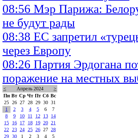
08:56
Мэр Парижа: Белору
не будут рады
08:38
ЕС запретил «турецк
через Европу
08:26
Партия Эрдогана по
поражение на местных вы
<
Апрель 2024
>
Пн
Вт
Ср
Чт
Пт
Сб
Вс
25
26
27
28
29
30
31
1
2
3
4
5
6
7
8
9
10
11
12
13
14
15
16
17
18
19
20
21
22
23
24
25
26
27
28
29
30
1
2
3
4
5