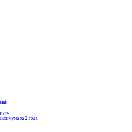
 май
русь
аксимума за 2 года