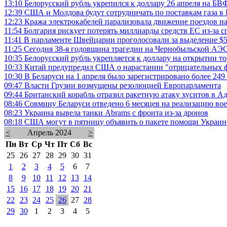
13:10
Белорусский рубль укрепился к доллару 26 апреля на БВ
12:39
США и Молдова будут сотрудничать по поставкам газа в
12:23
Кража электрокабелей парализовала движение поездов на
11:54
Болгария рискует потерять миллиарды средств ЕС из-за с
11:41
В парламенте Швейцарии проголосовали за выделение $5
11:25
Сегодня 38-я годовщина трагедии на Чернобыльской АЭ
10:35
Белорусский рубль укрепляется к доллару на открытии т
10:33
Китай предупредил США о нарастании "отрицательных 
10:30
В Беларуси на 1 апреля было зарегистрировано более 249
09:47
Власти Грузии возмущены резолюцией Европарламента
09:44
Британский корабль отразил ракетную атаку хуситов в А
08:46
Совмину Беларуси отведено 6 месяцев на реализацию во
08:23
Украина вывела танки Abrams с фронта из-за дронов
08:18
США могут в пятницу объявить о пакете помощи Украине
<
Апрель 2024
>
Пн
Вт
Ср
Чт
Пт
Сб
Вс
25
26
27
28
29
30
31
1
2
3
4
5
6
7
8
9
10
11
12
13
14
15
16
17
18
19
20
21
22
23
24
25
26
27
28
29
30
1
2
3
4
5