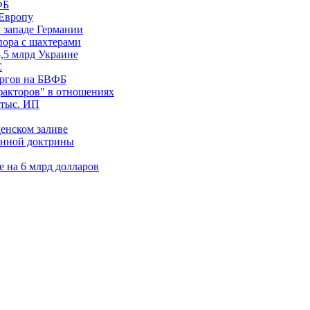
ФБ
 Европу
 западе Германии
пора с шахтерами
,5 млрд Украине
С
оргов на БВФБ
факторов" в отношениях
 тыс. ИП
денском заливе
енной доктрины
 на 6 млрд долларов