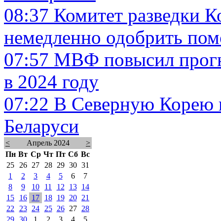
08:37
Комитет разведки 
немедленно одобрить по
07:57
МВФ повысил прогн
в 2024 году
07:22
В Северную Корею 
Беларуси
<
Апрель 2024
>
Пн
Вт
Ср
Чт
Пт
Сб
Вс
25
26
27
28
29
30
31
1
2
3
4
5
6
7
8
9
10
11
12
13
14
15
16
17
18
19
20
21
22
23
24
25
26
27
28
29
30
1
2
3
4
5