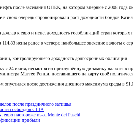
 нефть после заседания ОПЕК, на котором впервые с 2008 года б
е в свою очередь спровоцировали рост доходности бондов Казн
а доллар к евро и иене, доходность гособлигаций стран которых
 114,83 иены ранее в четверг, наибольшее значение валюты с сер
понии, контролирующего доходность долгосрочных облигаций.
ку с 24 июня, несмотря на приглушённую динамику валюты в пр
министра Маттео Ренци, поставившего на карту своё политическ
лом опустился после достижения дневного максимума среды в $1,
делок после праздничного затишья
дности госбондов США
евро настороже из-за Monte dei Paschi
е фиксации прибыли