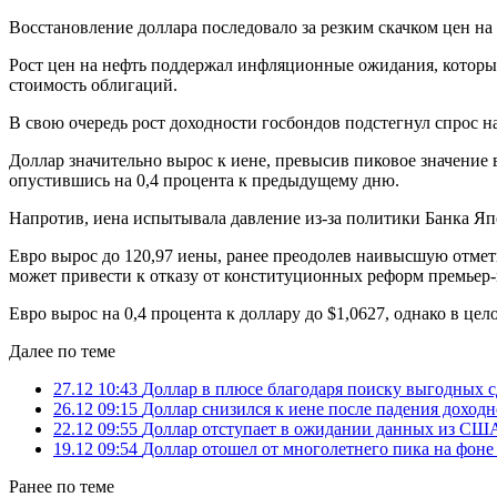
Восстановление доллара последовало за резким скачком цен на
Рост цен на нефть поддержал инфляционные ожидания, которы
стоимость облигаций.
В свою очередь рост доходности госбондов подстегнул спрос н
Доллар значительно вырос к иене, превысив пиковое значение в
опустившись на 0,4 процента к предыдущему дню.
Напротив, иена испытывала давление из-за политики Банка Я
Евро вырос до 120,97 иены, ранее преодолев наивысшую отмет
может привести к отказу от конституционных реформ премьер-
Евро вырос на 0,4 процента к доллару до $1,0627, однако в це
Далее по теме
27.12 10:43
Доллар в плюсе благодаря поиску выгодных с
26.12 09:15
Доллар снизился к иене после падения дохо
22.12 09:55
Доллар отступает в ожидании данных из США, 
19.12 09:54
Доллар отошел от многолетнего пика на фон
Ранее по теме