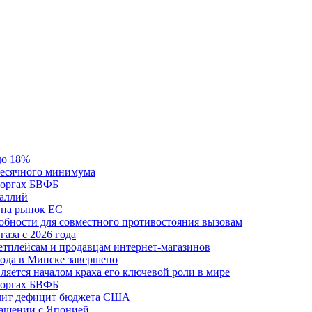
до 18%
месячного минимума
 торгах БВФБ
галлий
 на рынок ЕС
обности для совместного противостояния вызовам
аза с 2026 года
етплейсам и продавцам интернет-магазинов
ода в Минске завершено
ляется началом краха его ключевой роли в мире
 торгах БВФБ
ичит дефицит бюджета США
лашении с Японией