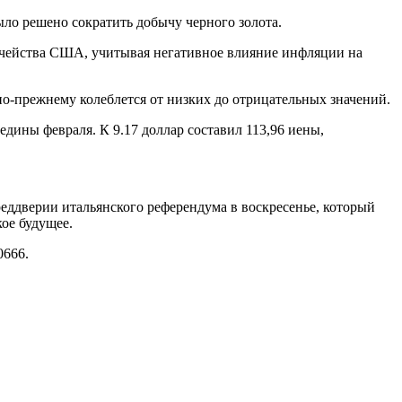
ыло решено сократить добычу черного золота.
ачейства США, учитывая негативное влияние инфляции на
 по-прежнему колеблется от низких до отрицательных значений.
едины февраля. К 9.17 доллар составил 113,96 иены,
еддверии итальянского референдума в воскресенье, который
ое будущее.
0666.