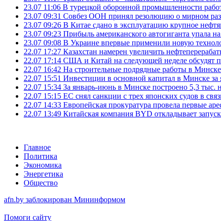
23.07 11:06
В турецкой оборонной промышленности работ
23.07 09:31
Совбез ООН принял резолюцию о мирном ра
23.07 09:26
В Китае сдано в эксплуатацию крупное нефтя
23.07 09:23
Прибыль американского автогиганта упала на
23.07 09:08
В Украине впервые применили новую технол
22.07 17:27
Казахстан намерен увеличить нефтеперерабат
22.07 17:14
США и Китай на следующей неделе обсудят п
22.07 16:42
На строительные подрядные работы в Минске 
22.07 15:51
Инвестиции в основной капитал в Минске за 
22.07 15:34
За январь-июнь в Минске построено 5,3 тыс. 
22.07 15:15
ЕС снял санкции с трех японских судов в свя
22.07 14:33
Европейская прокуратура провела первые ар
22.07 13:49
Китайская компания BYD откладывает запуск
Главное
Политика
Экономика
Энергетика
Общество
afn.by заблокирован Мининформом
Помоги сайту