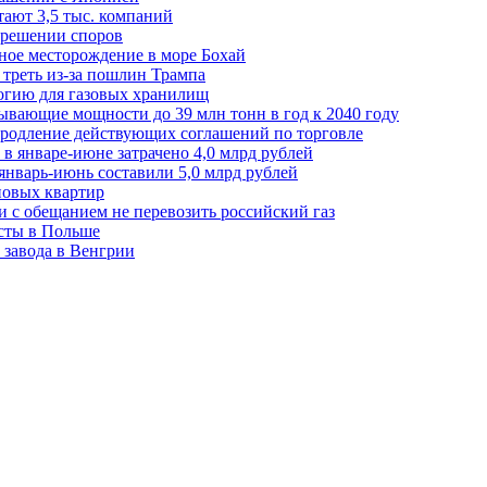
ают 3,5 тыс. компаний
зрешении споров
ное месторождение в море Бохай
 треть из-за пошлин Трампа
огию для газовых хранилищ
ывающие мощности до 39 млн тонн в год к 2040 году
родление действующих соглашений по торговле
в январе-июне затрачено 4,0 млрд рублей
январь-июнь составили 5,0 млрд рублей
новых квартир
зи с обещанием не перевозить российский газ
есты в Польше
 завода в Венгрии