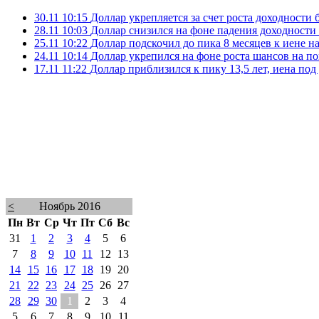
30.11 10:15
Доллар укрепляется за счет роста доходност
28.11 10:03
Доллар снизился на фоне падения доходност
25.11 10:22
Доллар подскочил до пика 8 месяцев к иене 
24.11 10:14
Доллар укрепился на фоне роста шансов на 
17.11 11:22
Доллар приблизился к пику 13,5 лет, иена по
<
Ноябрь 2016
Пн
Вт
Ср
Чт
Пт
Сб
Вс
31
1
2
3
4
5
6
7
8
9
10
11
12
13
14
15
16
17
18
19
20
21
22
23
24
25
26
27
28
29
30
1
2
3
4
5
6
7
8
9
10
11