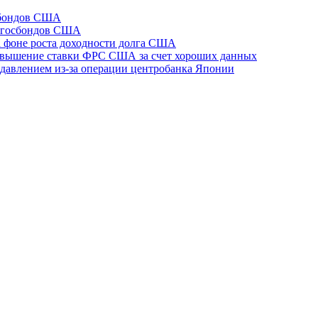
и бондов США
и госбондов США
на фоне роста доходности долга США
повышение ставки ФРС США за счет хороших данных
д давлением из-за операции центробанка Японии