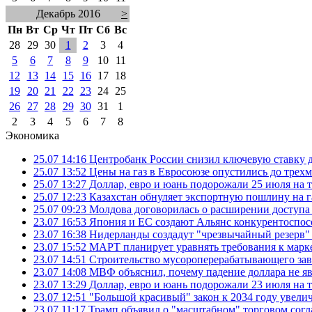
Декабрь 2016
>
Пн
Вт
Ср
Чт
Пт
Сб
Вс
28
29
30
1
2
3
4
5
6
7
8
9
10
11
12
13
14
15
16
17
18
19
20
21
22
23
24
25
26
27
28
29
30
31
1
2
3
4
5
6
7
8
Экономика
25.07 14:16
Центробанк России снизил ключевую ставку 
25.07 13:52
Цены на газ в Евросоюзе опустились до трех
25.07 13:27
Доллар, евро и юань подорожали 25 июля на
25.07 12:23
Казахстан обнуляет экспортную пошлину на 
25.07 09:23
Молдова договорилась о расширении доступа
23.07 16:53
Япония и ЕС создают Альянс конкурентоспос
23.07 16:38
Нидерланды создадут "чрезвычайный резерв" г
23.07 15:52
МАРТ планирует уравнять требования к марк
23.07 14:51
Строительство мусороперерабатывающего зав
23.07 14:08
МВФ объяснил, почему падение доллара не яв
23.07 13:29
Доллар, евро и юань подорожали 23 июля на
23.07 12:51
"Большой красивый" закон к 2034 году увел
23.07 11:17
Трамп объявил о "масштабном" торговом сог