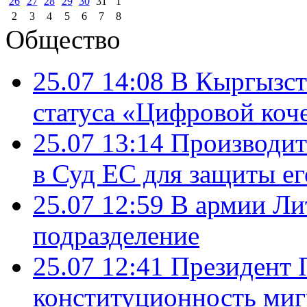
26
27
28
29
30
31
1
2
3
4
5
6
7
8
Общество
25.07 14:08
В Кыргызст
статуса «Цифровой коч
25.07 13:14
Производит
в Суд ЕС для защиты ег
25.07 12:59
В армии Ли
подразделение
25.07 12:41
Президент 
конституционность ми