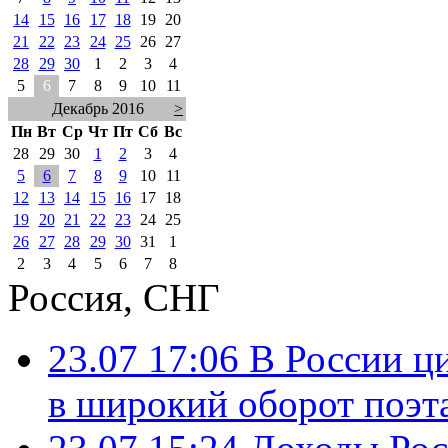
14
15
16
17
18
19
20
21
22
23
24
25
26
27
28
29
30
1
2
3
4
5
6
7
8
9
10
11
Декабрь 2016
>
Пн
Вт
Ср
Чт
Пт
Сб
Вс
28
29
30
1
2
3
4
5
6
7
8
9
10
11
12
13
14
15
16
17
18
19
20
21
22
23
24
25
26
27
28
29
30
31
1
2
3
4
5
6
7
8
Россия, СНГ
23.07 17:06
В России ц
в широкий оборот поэт