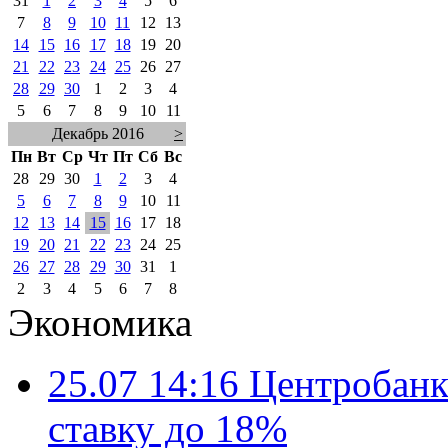
31
1
2
3
4
5
6
7
8
9
10
11
12
13
14
15
16
17
18
19
20
21
22
23
24
25
26
27
28
29
30
1
2
3
4
5
6
7
8
9
10
11
Декабрь 2016
>
Пн
Вт
Ср
Чт
Пт
Сб
Вс
28
29
30
1
2
3
4
5
6
7
8
9
10
11
12
13
14
15
16
17
18
19
20
21
22
23
24
25
26
27
28
29
30
31
1
2
3
4
5
6
7
8
Экономика
25.07 14:16
Центробанк
ставку до 18%