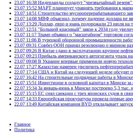
23.07 16:38
Нидерланды создадут "чрезвычайный резерв" г
23.07 15:52
МАРТ планирует уравнять требования к марк
23.07 14:51
Строительство мусороперерабатывающего зав
23.07 14:08
МВФ объяснил, почему падение доллара не яв
23.07 13:29
Доллар, евро и юань подорожали 23 июля на
23.07 12:51
"Большой красивый" закон к 2034 году увел
23.07 11:17
Трамп объявил о "масштабном" торговом сог
23.07 11:06
В турецкой оборонной промышленности работ
23.07 09:31
Совбез ООН принял резолюцию о мирном ра
23.07 09:26
В Китае сдано в эксплуатацию крупное нефтя
23.07 09:23
Прибыль американского автогиганта упала на
23.07 09:08
В Украине впервые применили новую технол
22.07 17:27
Казахстан намерен увеличить нефтеперерабат
22.07 17:14
США и Китай на следующей неделе обсудят п
22.07 16:42
На строительные подрядные работы в Минске 
22.07 15:51
Инвестиции в основной капитал в Минске за 
22.07 15:34
За январь-июнь в Минске построено 5,3 тыс. 
22.07 15:15
ЕС снял санкции с трех японских судов в свя
22.07 14:33
Европейская прокуратура провела первые ар
22.07 13:49
Китайская компания BYD откладывает запуск
Главное
Политика