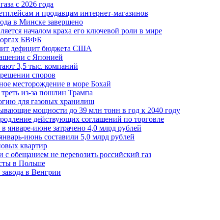
аза с 2026 года
етплейсам и продавцам интернет-магазинов
ода в Минске завершено
ляется началом краха его ключевой роли в мире
 торгах БВФБ
ичит дефицит бюджета США
лашении с Японией
ают 3,5 тыс. компаний
зрешении споров
ное месторождение в море Бохай
 треть из-за пошлин Трампа
огию для газовых хранилищ
ывающие мощности до 39 млн тонн в год к 2040 году
родление действующих соглашений по торговле
в январе-июне затрачено 4,0 млрд рублей
январь-июнь составили 5,0 млрд рублей
новых квартир
зи с обещанием не перевозить российский газ
есты в Польше
 завода в Венгрии