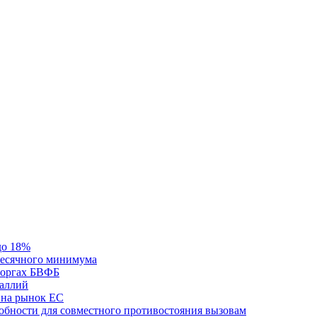
до 18%
месячного минимума
 торгах БВФБ
галлий
 на рынок ЕС
обности для совместного противостояния вызовам