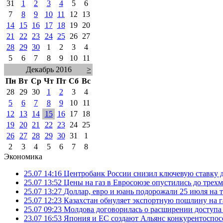
31
1
2
3
4
5
6
7
8
9
10
11
12
13
14
15
16
17
18
19
20
21
22
23
24
25
26
27
28
29
30
1
2
3
4
5
6
7
8
9
10
11
Декабрь 2016
>
Пн
Вт
Ср
Чт
Пт
Сб
Вс
28
29
30
1
2
3
4
5
6
7
8
9
10
11
12
13
14
15
16
17
18
19
20
21
22
23
24
25
26
27
28
29
30
31
1
2
3
4
5
6
7
8
Экономика
25.07 14:16
Центробанк России снизил ключевую ставку 
25.07 13:52
Цены на газ в Евросоюзе опустились до трех
25.07 13:27
Доллар, евро и юань подорожали 25 июля на
25.07 12:23
Казахстан обнуляет экспортную пошлину на 
25.07 09:23
Молдова договорилась о расширении доступа
23.07 16:53
Япония и ЕС создают Альянс конкурентоспос