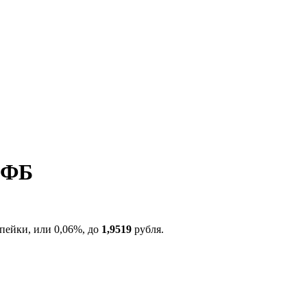
ВФБ
опейки, или 0,06%, до
1,9519
рубля.