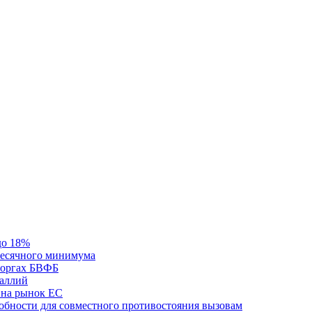
до 18%
месячного минимума
 торгах БВФБ
галлий
 на рынок ЕС
обности для совместного противостояния вызовам