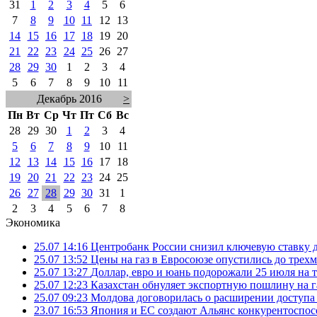
31
1
2
3
4
5
6
7
8
9
10
11
12
13
14
15
16
17
18
19
20
21
22
23
24
25
26
27
28
29
30
1
2
3
4
5
6
7
8
9
10
11
Декабрь 2016
>
Пн
Вт
Ср
Чт
Пт
Сб
Вс
28
29
30
1
2
3
4
5
6
7
8
9
10
11
12
13
14
15
16
17
18
19
20
21
22
23
24
25
26
27
28
29
30
31
1
2
3
4
5
6
7
8
Экономика
25.07 14:16
Центробанк России снизил ключевую ставку 
25.07 13:52
Цены на газ в Евросоюзе опустились до трех
25.07 13:27
Доллар, евро и юань подорожали 25 июля на
25.07 12:23
Казахстан обнуляет экспортную пошлину на 
25.07 09:23
Молдова договорилась о расширении доступа
23.07 16:53
Япония и ЕС создают Альянс конкурентоспос