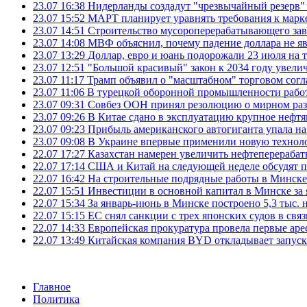
23.07 16:38
Нидерланды создадут "чрезвычайный резерв" г
23.07 15:52
МАРТ планирует уравнять требования к марк
23.07 14:51
Строительство мусороперерабатывающего зав
23.07 14:08
МВФ объяснил, почему падение доллара не яв
23.07 13:29
Доллар, евро и юань подорожали 23 июля на
23.07 12:51
"Большой красивый" закон к 2034 году увел
23.07 11:17
Трамп объявил о "масштабном" торговом сог
23.07 11:06
В турецкой оборонной промышленности работ
23.07 09:31
Совбез ООН принял резолюцию о мирном ра
23.07 09:26
В Китае сдано в эксплуатацию крупное нефтя
23.07 09:23
Прибыль американского автогиганта упала на
23.07 09:08
В Украине впервые применили новую технол
22.07 17:27
Казахстан намерен увеличить нефтеперерабат
22.07 17:14
США и Китай на следующей неделе обсудят п
22.07 16:42
На строительные подрядные работы в Минске 
22.07 15:51
Инвестиции в основной капитал в Минске за 
22.07 15:34
За январь-июнь в Минске построено 5,3 тыс. 
22.07 15:15
ЕС снял санкции с трех японских судов в свя
22.07 14:33
Европейская прокуратура провела первые ар
22.07 13:49
Китайская компания BYD откладывает запуск
Главное
Политика