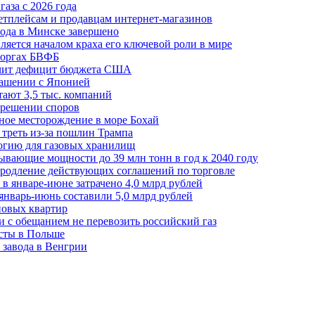
аза с 2026 года
етплейсам и продавцам интернет-магазинов
ода в Минске завершено
ляется началом краха его ключевой роли в мире
 торгах БВФБ
ичит дефицит бюджета США
лашении с Японией
ают 3,5 тыс. компаний
зрешении споров
ное месторождение в море Бохай
 треть из-за пошлин Трампа
огию для газовых хранилищ
ывающие мощности до 39 млн тонн в год к 2040 году
родление действующих соглашений по торговле
в январе-июне затрачено 4,0 млрд рублей
январь-июнь составили 5,0 млрд рублей
новых квартир
зи с обещанием не перевозить российский газ
есты в Польше
 завода в Венгрии