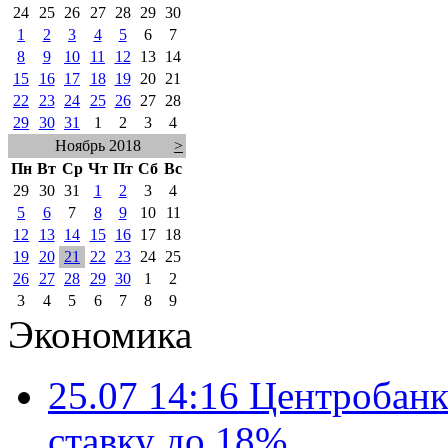
24
25
26
27
28
29
30
1
2
3
4
5
6
7
8
9
10
11
12
13
14
15
16
17
18
19
20
21
22
23
24
25
26
27
28
29
30
31
1
2
3
4
Ноябрь 2018
>
Пн
Вт
Ср
Чт
Пт
Сб
Вс
29
30
31
1
2
3
4
5
6
7
8
9
10
11
12
13
14
15
16
17
18
19
20
21
22
23
24
25
26
27
28
29
30
1
2
3
4
5
6
7
8
9
Экономика
25.07 14:16
Центробанк
ставку до 18%