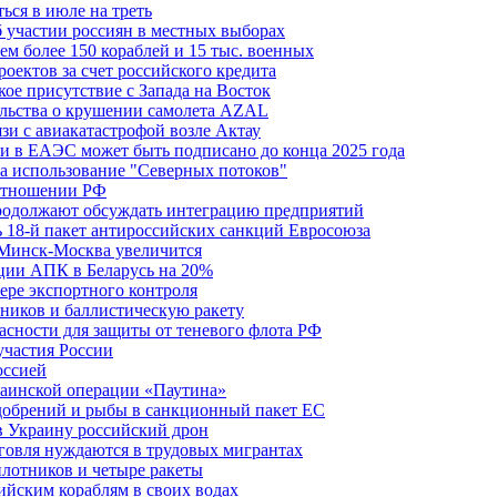
ься в июле на треть
б участии россиян в местных выборах
м более 150 кораблей и 15 тыс. военных
оектов за счет российского кредита
ое присутствие с Запада на Восток
ельства о крушении самолета AZAL
зи с авиакатастрофой возле Актау
и в ЕАЭС может быть подписано до конца 2025 года
а использование "Северных потоков"
 отношении РФ
одолжают обсуждать интеграцию предприятий
ь 18-й пакет антироссийских санкций Евросоюза
 Минск-Москва увеличится
кции АПК в Беларусь на 20%
фере экспортного контроля
ников и баллистическую ракету
асности для защиты от теневого флота РФ
участия России
оссией
краинской операции «Паутина»
удобрений и рыбы в санкционный пакет ЕС
в Украину российский дрон
говля нуждаются в трудовых мигрантах
илотников и четыре ракеты
ийским кораблям в своих водах