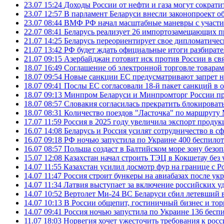
23.07 15:24
Доходы России от нефти и газа могут сократит
23.07 12:57
В парламент Беларуси внесли законопроект о
23.07 08:44
ВМФ РФ начал масштабные маневры с участие
22.07 08:41
Беларусь реализует 26 импортозамещающих пр
21.07 14:25
Беларусь переориентирует свое дипломатическ
21.07 13:42
РФ будет ждать официальные итоги разбират
21.07 09:15
Азербайджан готовит иск против России в свя
18.07 16:49
Соглашение об электронной торговле товарам
18.07 09:54
Новые санкции ЕС предусматривают запрет н
18.07 09:41
Послы ЕС согласовали 18-й пакет санкций в
18.07 09:13
Минпром Беларуси и Минпромторг России пр
18.07 08:57
Словакия согласилась прекратить блокироват
18.07 08:31
Количество поездов "Ласточка" по маршруту
17.07 11:59
Россия в 2025 году увеличила экспорт проду
16.07 14:08
Беларусь и Россия усилят сотрудничество в с
16.07 09:18
РФ ночью запустила по Украине 400 беспилот
16.07 08:57
Польша создаст в Балтийском море зону безоп
15.07 12:08
Казахстан начал строить ТЭЦ в Кокшетау без 
14.07 11:55
Казахстан усилил досмотр фур на границе с Р
14.07 11:47
Россия строит бункеры на авиабазах после у
14.07 11:34
Латвия выступает за включение российских 
14.07 10:52
Вертолет Ми-24 ВС Беларуси сбил летевший 
14.07 10:13
В России общепит, гостиничный бизнес и тор
14.07 09:41
Россия ночью запустила по Украине 136 бесп
11.07 18:03
Норвегия хочет ужесточить требования к росс