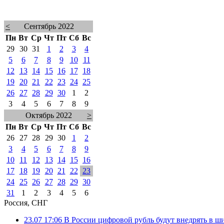
<
Сентябрь 2022
Пн
Вт
Ср
Чт
Пт
Сб
Вс
29
30
31
1
2
3
4
5
6
7
8
9
10
11
12
13
14
15
16
17
18
19
20
21
22
23
24
25
26
27
28
29
30
1
2
3
4
5
6
7
8
9
Октябрь 2022
>
Пн
Вт
Ср
Чт
Пт
Сб
Вс
26
27
28
29
30
1
2
3
4
5
6
7
8
9
10
11
12
13
14
15
16
17
18
19
20
21
22
23
24
25
26
27
28
29
30
31
1
2
3
4
5
6
Россия, СНГ
23.07 17:06
В России цифровой рубль будут внедрять в ш