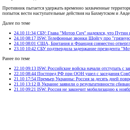
Противник пытается удержать временно захваченные территори
попыток вести наступательные действия на Бахмутском и Авде
Далее по теме
24.10 11:34
СБУ: Глава "Мотор Сич" надеялся, что Путин 
24.10 08:17
ISW: Телефонные звонки Шойгу про "грязную
24.10 08:01
США, Британия и Франция совместно отвергл
23.10 10:42
СБУ подтвердила задержание президента "Мо
Ранее по теме
22.10 09:13
ISW: Российские войска начали отступать с з
22.10 08:44
Постпред РФ при ООН ушел с заседания Совб
21.10 17:54
Премьер Украины: Россия за десять дней повр
21.10 13:12
В Украине заявили о результативности сбива
21.10 09:21
ISW: Россия не закончит мобилизацию к нояб