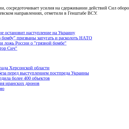
и, сосредоточивает усилия на сдерживании действий Сил оборон
евском направлениях, отметили в Генштабе ВСУ.
не остановит наступление на Украину
 бомбу" призваны запугать и расколоть НАТО
и ложь России о "грязной бомбе"
тор Сич"
апада Херсонской области
еза перед выступлением постпреда Украины
едила более 400 объектов
ния иранских дронов
рю