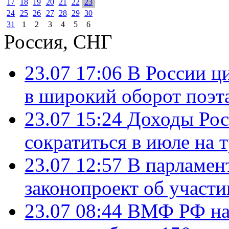
17
18
19
20
21
22
23
24
25
26
27
28
29
30
31
1
2
3
4
5
6
Россия, СНГ
23.07 17:06
В России ц
в широкий оборот поэт
23.07 15:24
Доходы Росс
сократиться в июле на 
23.07 12:57
В парламен
законопроект об участ
23.07 08:44
ВМФ РФ нач