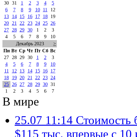
30
31
1
2
3
4
5
6
7
8
9
10
11
12
13
14
15
16
17
18
19
20
21
22
23
24
25
26
27
28
29
30
1
2
3
4
5
6
7
8
9
10
Декабрь 2023
>
Пн
Вт
Ср
Чт
Пт
Сб
Вс
27
28
29
30
1
2
3
4
5
6
7
8
9
10
11
12
13
14
15
16
17
18
19
20
21
22
23
24
25
26
27
28
29
30
31
1
2
3
4
5
6
7
В мире
25.07 11:14
Стоимость 
$115 тыс. впервые с 10