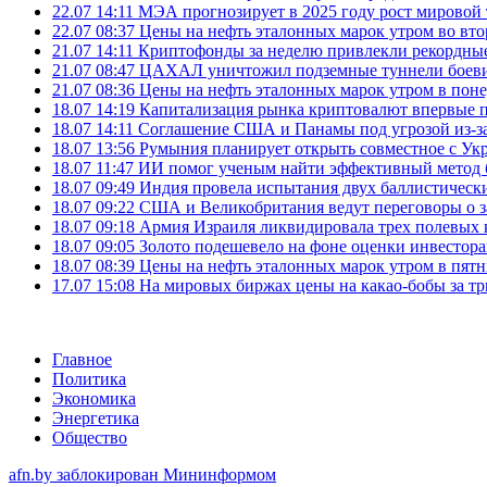
22.07 14:11
МЭА прогнозирует в 2025 году рост мировой
22.07 08:37
Цены на нефть эталонных марок утром во вт
21.07 14:11
Криптофонды за неделю привлекли рекордные
21.07 08:47
ЦАХАЛ уничтожил подземные туннели боеви
21.07 08:36
Цены на нефть эталонных марок утром в пон
18.07 14:19
Капитализация рынка криптовалют впервые п
18.07 14:11
Соглашение США и Панамы под угрозой из-за
18.07 13:56
Румыния планирует открыть совместное с Ук
18.07 11:47
ИИ помог ученым найти эффективный метод 
18.07 09:49
Индия провела испытания двух баллистически
18.07 09:22
США и Великобритания ведут переговоры о за
18.07 09:18
Армия Израиля ликвидировала трех полевых
18.07 09:05
Золото подешевело на фоне оценки инвесто
18.07 08:39
Цены на нефть эталонных марок утром в пят
17.07 15:08
На мировых биржах цены на какао-бобы за тр
Главное
Политика
Экономика
Энергетика
Общество
afn.by заблокирован Мининформом