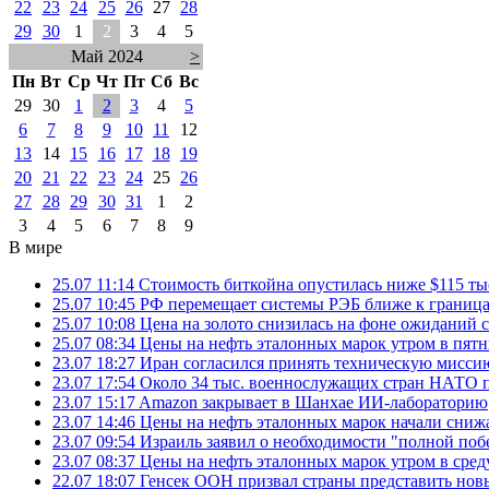
22
23
24
25
26
27
28
29
30
1
2
3
4
5
Май 2024
>
Пн
Вт
Ср
Чт
Пт
Сб
Вс
29
30
1
2
3
4
5
6
7
8
9
10
11
12
13
14
15
16
17
18
19
20
21
22
23
24
25
26
27
28
29
30
31
1
2
3
4
5
6
7
8
9
В мире
25.07 11:14
Стоимость биткойна опустилась ниже $115 ты
25.07 10:45
РФ перемещает системы РЭБ ближе к грани
25.07 10:08
Цена на золото снизилась на фоне ожидани
25.07 08:34
Цены на нефть эталонных марок утром в пят
23.07 18:27
Иран согласился принять техническую мис
23.07 17:54
Около 34 тыс. военнослужащих стран НАТО п
23.07 15:17
Amazon закрывает в Шанхае ИИ-лабораторию
23.07 14:46
Цены на нефть эталонных марок начали снижа
23.07 09:54
Израиль заявил о необходимости "полной поб
23.07 08:37
Цены на нефть эталонных марок утром в сре
22.07 18:07
Генсек ООН призвал страны представить нов