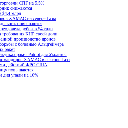
 торговли СПГ на 5,5%
орник снижаются
 $4,4 млрд
ков ХАМАС на севере Газы
едельник повышаются
реодолела рубеж в $4 трлн
 требования КНР своей доли
раиной производство дронов
борьбы с болезнью Альцгеймера
х ракет
купках ракет Patriot для Украины
 командиров ХАМАС в секторе Газа
рами действий ФРС США
ницу повышаются
и дня упали на 10%