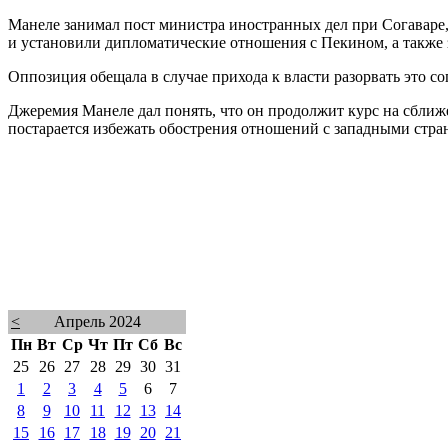
Манеле занимал пост министра иностранных дел при Согаваре,
и установили дипломатические отношения с Пекином, а также 
Оппозиция обещала в случае прихода к власти разорвать это с
Джеремия Манеле дал понять, что он продолжит курс на сближ
постарается избежать обострения отношений с западными стра
<
Апрель 2024
Пн
Вт
Ср
Чт
Пт
Сб
Вс
25
26
27
28
29
30
31
1
2
3
4
5
6
7
8
9
10
11
12
13
14
15
16
17
18
19
20
21