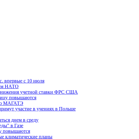
с. впервые с 10 июля
цам НАТО
й снижения учетной ставки ФРС США
ницу повышаются
сию МАГАТЭ
римут участие в учениях в Польше
ться днем в среду
еды" в Газе
ду повышаются
ые климатические планы