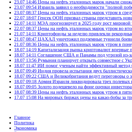
23.07 14:46
Цены на нефть эталонных марок начали снижа
23.07 09:54
Израиль заявил о необходимости "полной поб
23.07 08:37
Цены на нефть эталонных марок утром в сре
22.07 18:07
Генсек ООН призвал страны представить нов
22.07 14:11
МЭА прогнозирует в 2025 году рост мировой
22.07 08:37
Цены на нефть эталонных марок утром во вт
21.07 14:11
Криптофонды за неделю привлекли рекордные
21.07 08:47
ЦАХАЛ уничтожил подземные туннели боеви
21.07 08:36
Цены на нефть эталонных марок утром в пон
18.07 14:19
Капитализация рынка криптовалют впервые п
18.07 14:11
Соглашение США и Панамы под угрозой из-за
18.07 13:56
Румыния планирует открыть совместное с Ук
18.07 11:47
ИИ помог ученым найти эффективный метод 
18.07 09:49
Индия провела испытания двух баллистически
18.07 09:22
США и Великобритания ведут переговоры о за
18.07 09:18
Армия Израиля ликвидировала трех полевых
18.07 09:05
Золото подешевело на фоне оценки инвесто
18.07 08:39
Цены на нефть эталонных марок утром в пят
17.07 15:08
На мировых биржах цены на какао-бобы за тр
Главное
Политика
Экономика