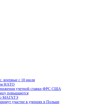
с. впервые с 10 июля
цам НАТО
й снижения учетной ставки ФРС США
ницу повышаются
сию МАГАТЭ
римут участие в учениях в Польше