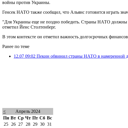
войны против Украины.
Генсек НАТО также сообщил, что Альянс готовится играть зна
"Для Украины еще не поздно победить. Страны НАТО должны п
отметил Йенс Столтенберг.
В этом контексте он отметил важность долгосрочных финансов
Ранее по теме
12.07 09:02
Пекин обвинил страны НАТО в намеренной 
<
Апрель 2024
Пн
Вт
Ср
Чт
Пт
Сб
Вс
25
26
27
28
29
30
31