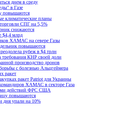
ться днем в среду
еды" в Газе
ду повышаются
ые климатические планы
 торговли СПГ на 5,5%
орник снижаются
 $4,4 млрд
ков ХАМАС на севере Газы
едельник повышаются
реодолела рубеж в $4 трлн
 требования КНР своей доли
раиной производство дронов
борьбы с болезнью Альцгеймера
х ракет
купках ракет Patriot для Украины
 командиров ХАМАС в секторе Газа
рами действий ФРС США
ницу повышаются
и дня упали на 10%