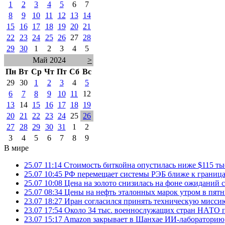
1
2
3
4
5
6
7
8
9
10
11
12
13
14
15
16
17
18
19
20
21
22
23
24
25
26
27
28
29
30
1
2
3
4
5
Май 2024
>
Пн
Вт
Ср
Чт
Пт
Сб
Вс
29
30
1
2
3
4
5
6
7
8
9
10
11
12
13
14
15
16
17
18
19
20
21
22
23
24
25
26
27
28
29
30
31
1
2
3
4
5
6
7
8
9
В мире
25.07 11:14
Стоимость биткойна опустилась ниже $115 ты
25.07 10:45
РФ перемещает системы РЭБ ближе к грани
25.07 10:08
Цена на золото снизилась на фоне ожидани
25.07 08:34
Цены на нефть эталонных марок утром в пят
23.07 18:27
Иран согласился принять техническую мис
23.07 17:54
Около 34 тыс. военнослужащих стран НАТО п
23.07 15:17
Amazon закрывает в Шанхае ИИ-лабораторию