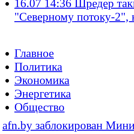
16.07 14:36
Шредер так
"Северному потоку-2",
Главное
Политика
Экономика
Энергетика
Общество
afn.by заблокирован Ми