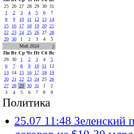
25
26
27
28
29
30
31
1
2
3
4
5
6
7
8
9
10
11
12
13
14
15
16
17
18
19
20
21
22
23
24
25
26
27
28
29
30
1
2
3
4
5
Май 2024
>
Пн
Вт
Ср
Чт
Пт
Сб
Вс
29
30
1
2
3
4
5
6
7
8
9
10
11
12
13
14
15
16
17
18
19
20
21
22
23
24
25
26
27
28
29
30
31
1
2
3
4
5
6
7
8
9
Политика
25.07 11:48
Зеленский п