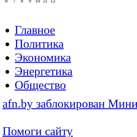
6
7
8
9
10
11
12
Главное
Политика
Экономика
Энергетика
Общество
afn.by заблокирован Ми
Помоги сайту