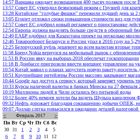
14:57
Варшава ожидает возвращения 400 тысяч поляков после B
13:57
Совет ЕС утвердил безвизовый режим с Грузией для кра
13:28
Китайские "голубые фишки" пережили худший день за 2 
13:05
Египет отложил сроки повышения стоимости виз для тур
12:57
Совет ЕС одобрил новый регламент о приостановке дейс
12:54
Европа должна выделять больше средств в оборонный 
12:49
ЕАБР одобрил для Казахстана проект на несколько милли
12:46
Товарооборот Беларуси и России упал в 2016 году на 5,2
12:25
Белорусский рубль дешевеет ко всем валютам вторые то
11:58
Бренд Nokia вернулся на мобильный рынок с обновленной
11:53
В России явку на выборах-2018 обеспечат госкорпорации
11:18
В Донбассе пригрозили ввести внешнее управление на ук
10:54
Китай заявил о планах запустить новую ракету-носитель 
10:51
Крупнейшие ритейлеры России массово закрывают мага
10:44
Google дал доступ к сервису, который замеряет уровень 
10:33
Курсы наличной валюты в банках Минска на 27 февраля 
10:19
Миллионы людей в Чили остались без питьевой воды
10:12
Более 40% немцев хотели бы видеть Шульца канцлером Ф
09:32
Нефть дорожает благодаря сокращению добычи ОПЕК, но
09:07
Доллар слегка повысился в ожидании деталей налоговой
<
Февраль 2017
>
Пн
Вт
Ср
Чт
Пт
Сб
Вс
30
31
1
2
3
4
5
6
7
8
9
10
11
12