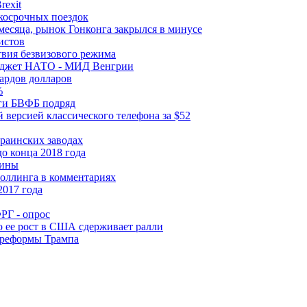
rexit
ткосрочных поездок
месяца, рынок Гонконга закрылся в минусе
истов
твия безвизового режима
бюджет НАТО - МИД Венгрии
ардов долларов
%
рги БВФБ подряд
 версией классического телефона за $52
раинских заводах
до конца 2018 года
зины
троллинга в комментариях
2017 года
РГ - опрос
 ее рост в США сдерживает ралли
 реформы Трампа