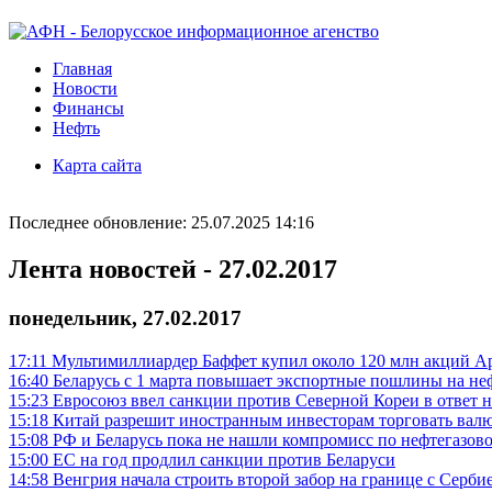
Главная
Новости
Финансы
Нефть
Карта сайта
Последнее обновление: 25.07.2025 14:16
Лента новостей - 27.02.2017
понедельник, 27.02.2017
17:11
Мультимиллиардер Баффет купил около 120 млн акций Ap
16:40
Беларусь с 1 марта повышает экспортные пошлины на не
15:23
Евросоюз ввел санкции против Северной Кореи в ответ 
15:18
Китай разрешит иностранным инвесторам торговать ва
15:08
РФ и Беларусь пока не нашли компромисс по нефтегазово
15:00
ЕС на год продлил санкции против Беларуси
14:58
Венгрия начала строить второй забор на границе с Серби