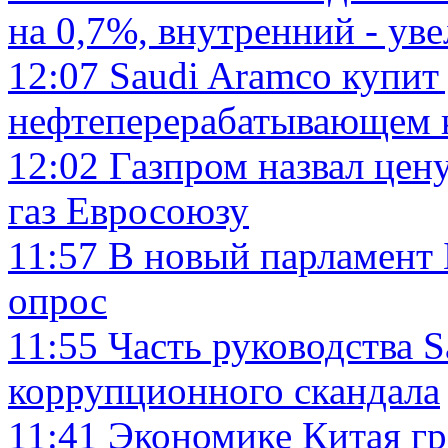
на 0,7%, внутренний - ув
12:07
Saudi Aramco купит
нефтеперерабатывающем ко
12:02
Газпром назвал цену
газ Евросоюзу
11:57
В новый парламент 
опрос
11:55
Часть руководства S
коррупционного скандала
11:41
Экономике Китая гр