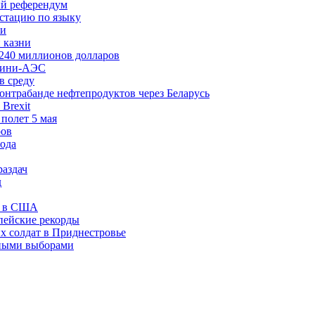
й референдум
стацию по языку
ки
 казни
 240 миллионов долларов
 мини-АЭС
в среду
нтрабанде нефтепродуктов через Беларусь
Brexit
полет 5 мая
ров
года
раздач
д
ов в США
пейские рекорды
 солдат в Приднестровье
чными выборами