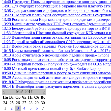
14:40
Президент Польши предложил провести конституционны
14:01
Для будущих госслужащих в Украине ввели платную атте
13:58
Дело расхищения еврофондов: в Молдове проходят обыс
13:42
В Беларуси планируют обсудить вопрос отмены смертной
13:36
Россия списала Кыргызстану долг по кредитам в размере
13:29
Китай вместо угольных ТЭС будет строить "домашние"
13:15
Белорусский рубль подешевел к доллару на торгах БВФБ 
11:58
Сбежавший в Швецию бывший сотрудник КГБ заявил о ко
11:30
Великобритания вновь отказалась заплатить Евросоюзу за 
11:23
Первый китайский авиалайнер C919 совершит дебютный 
11:17
Всемирный банк выделил Украине 150 миллионов долла
10:15
Курсы наличной валюты в банках Минска на 3 мая 2017 
10:13
Apple отчиталась о неожиданном падении продаж iPhone
10:08
Роскомнадзор рассказал о работе по замедлению торрент-
10:04
«Северный поток-2» получит бридж-кредит на €6,65 млр
10:00
Microsoft представила новый ноутбук Surface Laptop
09:50
Цены на нефть перешли к росту за счет снижения запас
09:29
Ассоциация легкой атлетики аннулирует мировые и евро
09:18
КС Молдовы признал незаконным пребывание российских
09:14
В Великобритании распущен парламент в связи с досро
<
Май 2017
>
Пн
Вт
Ср
Чт
Пт
Сб
Вс
24
25
26
27
28
29
30
1
2
3
4
5
6
7