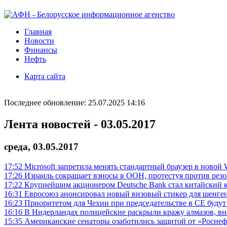
Главная
Новости
Финансы
Нефть
Карта сайта
Последнее обновление: 25.07.2025 14:16
Лента новостей - 03.05.2017
среда, 03.05.2017
17:52
Microsoft запретила менять стандартный браузер в новой
17:26
Израиль сокращает взносы в ООН, протестуя против ре
17:22
Крупнейшим акционером Deutsche Bank стал китайский
16:31
Евросоюз анонсировал новый визовый стикер для шенге
16:23
Приоритетом для Чехии при председательстве в СЕ будут
16:16
В Нидерландах полицейские раскрыли кражу алмазов, вн
15:35
Американские сенаторы озаботились защитой от «Роснеф