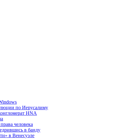
 Windows
золюции по Иерусалиму
 конгломерат HNA
на
 права человека
едрившись в банду
ти» в Венесуэле