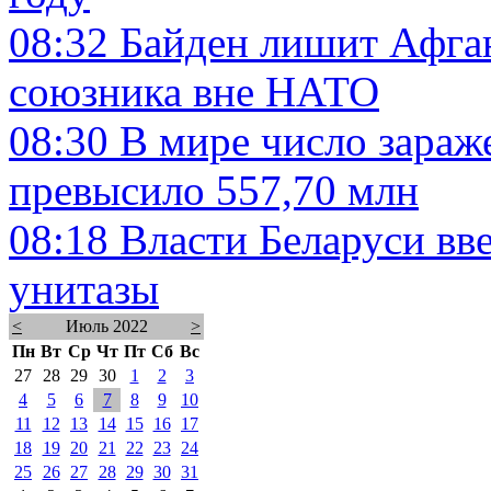
08:32
Байден лишит Афган
союзника вне НАТО
08:30
В мире число зараж
превысило 557,70 млн
08:18
Власти Беларуси вв
унитазы
<
Июль 2022
>
Пн
Вт
Ср
Чт
Пт
Сб
Вс
27
28
29
30
1
2
3
4
5
6
7
8
9
10
11
12
13
14
15
16
17
18
19
20
21
22
23
24
25
26
27
28
29
30
31