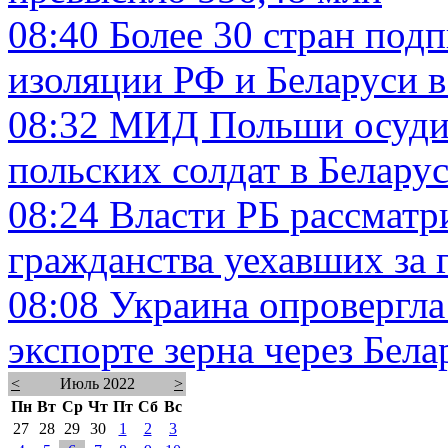
08:40
Более 30 стран подп
изоляции РФ и Беларуси в
08:32
МИД Польши осудил
польских солдат в Белару
08:24
Власти РБ рассмат
гражданства уехавших за 
08:08
Украина опровергла
экспорте зерна через Бела
<
Июль 2022
>
Пн
Вт
Ср
Чт
Пт
Сб
Вс
27
28
29
30
1
2
3