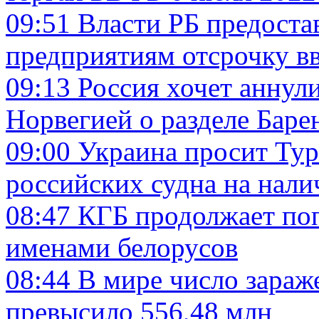
09:51
Власти РБ предост
предприятиям отсрочку 
09:13
Россия хочет аннул
Норвегией о разделе Баре
09:00
Украина просит Тур
российских судна на нали
08:47
КГБ продолжает поп
именами белорусов
08:44
В мире число зараж
превысило 556,48 млн