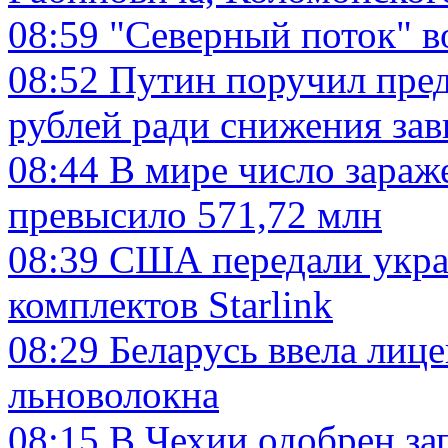
08:59
"Северный поток" в
08:52
Путин поручил пред
рублей ради снижения зав
08:44
В мире число зараж
превысило 571,72 млн
08:39
США передали укра
комплектов Starlink
08:29
Беларусь ввела лиц
льноволокна
08:15
В Чехии одобрен за