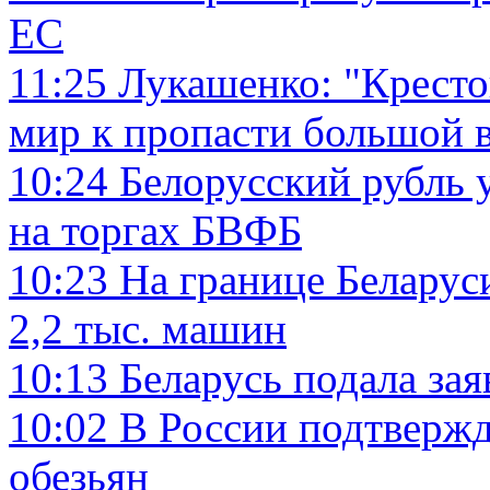
ЕС
11:25
Лукашенко: "Крест
мир к пропасти большой 
10:24
Белорусский рубль у
на торгах БВФБ
10:23
На границе Беларус
2,2 тыс. машин
10:13
Беларусь подала за
10:02
В России подтвержд
обезьян