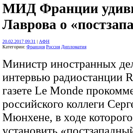
МИД Франции удиви
Лаврова о «постзап
20.02.2017 09:31
|
АФН
Категории:
Франция
Россия
Дипломатия
Министр иностранных де
интервью радиостанции R
газете Le Monde прокомм
российского коллеги Серг
Мюнхене, в ходе которог
установить «постзападны