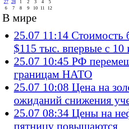
27
28
1
2
3
4
5
6
7
8
9
10
11
12
В мире
25.07 11:14
Стоимость 
$115 тыс. впервые с 10
25.07 10:45
РФ перемещ
границам НАТО
25.07 10:08
Цена на зол
ожиданий снижения уч
25.07 08:34
Цены на не
пятницу повышаются