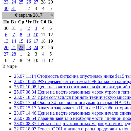
23
24
25
26
27
28
29
30
31
1
2
3
4
5
Февраль 2017
>
Пн
Вт
Ср
Чт
Пт
Сб
Вс
30
31
1
2
3
4
5
6
7
8
9
10
11
12
13
14
15
16
17
18
19
20
21
22
23
24
25
26
27
28
1
2
3
4
5
6
7
8
9
10
11
12
В мире
25.07 11:14
Стоимость биткойна опустилась ниже $115 ты
25.07 10:45
РФ перемещает системы РЭБ ближе к грани
25.07 10:08
Цена на золото снизилась на фоне ожидани
25.07 08:34
Цены на нефть эталонных марок утром в пят
23.07 18:27
Иран согласился принять техническую мис
23.07 17:54
Около 34 тыс. военнослужащих стран НАТО п
23.07 15:17
Amazon закрывает в Шанхае ИИ-лабораторию
23.07 14:46
Цены на нефть эталонных марок начали снижа
23.07 09:54
Израиль заявил о необходимости "полной поб
23.07 08:37
Цены на нефть эталонных марок утром в сре
22.07 18:07
Генсек ООН призвал страны представить нов