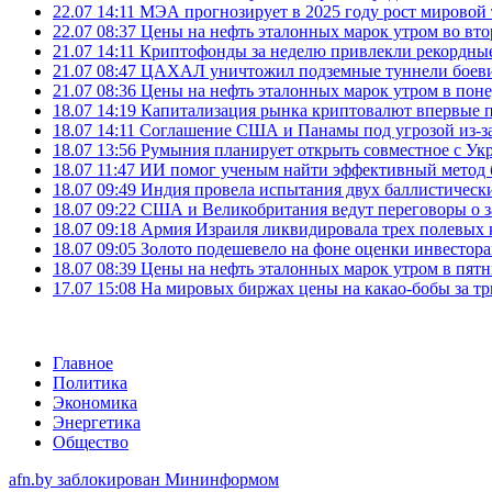
22.07 14:11
МЭА прогнозирует в 2025 году рост мировой
22.07 08:37
Цены на нефть эталонных марок утром во вт
21.07 14:11
Криптофонды за неделю привлекли рекордные
21.07 08:47
ЦАХАЛ уничтожил подземные туннели боеви
21.07 08:36
Цены на нефть эталонных марок утром в пон
18.07 14:19
Капитализация рынка криптовалют впервые п
18.07 14:11
Соглашение США и Панамы под угрозой из-за
18.07 13:56
Румыния планирует открыть совместное с Ук
18.07 11:47
ИИ помог ученым найти эффективный метод 
18.07 09:49
Индия провела испытания двух баллистически
18.07 09:22
США и Великобритания ведут переговоры о за
18.07 09:18
Армия Израиля ликвидировала трех полевых
18.07 09:05
Золото подешевело на фоне оценки инвесто
18.07 08:39
Цены на нефть эталонных марок утром в пят
17.07 15:08
На мировых биржах цены на какао-бобы за тр
Главное
Политика
Экономика
Энергетика
Общество
afn.by заблокирован Мининформом