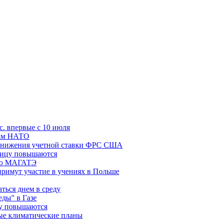
с. впервые с 10 июля
цам НАТО
й снижения учетной ставки ФРС США
ницу повышаются
сию МАГАТЭ
римут участие в учениях в Польше
ться днем в среду
еды" в Газе
ду повышаются
ые климатические планы