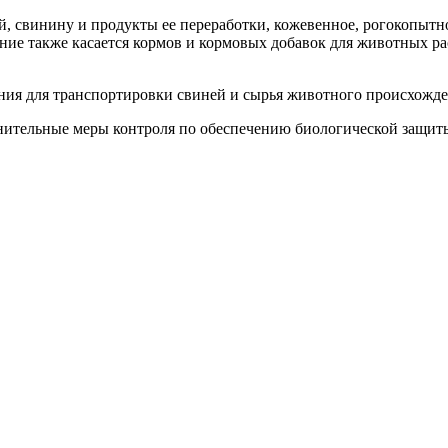
й, свинину и продукты ее переработки, кожевенное, рогокопытн
е также касается кормов и кормовых добавок для животных рас
ния для транспортировки свиней и сырья животного происхожден
лнительные меры контроля по обеспечению биологической защит