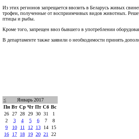
Из этих регионов запрещается ввозить в Беларусь живых свине
трофеи, полученные от восприимчивых видов животных. Решени
птицы и рыбы.
Кроме того, запрещен ввоз бывшего в употреблении оборудова
В департаменте также заявили о необходимости принять допо
<
Январь 2017
Пн
Вт
Ср
Чт
Пт
Сб
Вс
26
27
28
29
30
31
1
2
3
4
5
6
7
8
9
10
11
12
13
14
15
16
17
18
19
20
21
22