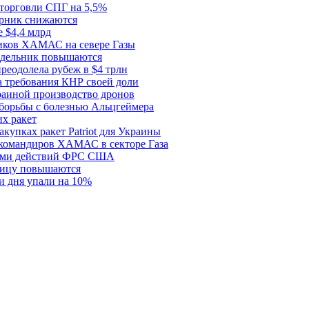
 торговли СПГ на 5,5%
орник снижаются
 $4,4 млрд
ков ХАМАС на севере Газы
едельник повышаются
реодолела рубеж в $4 трлн
 требования КНР своей доли
раиной производство дронов
борьбы с болезнью Альцгеймера
х ракет
купках ракет Patriot для Украины
 командиров ХАМАС в секторе Газа
рами действий ФРС США
ницу повышаются
и дня упали на 10%