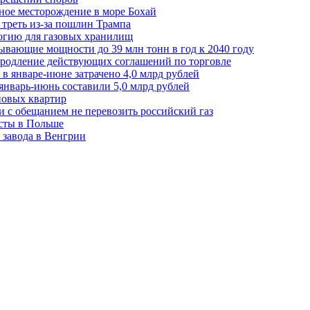
ное месторождение в море Бохай
 треть из-за пошлин Трампа
огию для газовых хранилищ
ывающие мощности до 39 млн тонн в год к 2040 году
родление действующих соглашений по торговле
в январе-июне затрачено 4,0 млрд рублей
январь-июнь составили 5,0 млрд рублей
новых квартир
зи с обещанием не перевозить российский газ
есты в Польше
 завода в Венгрии