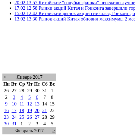
20.02 13:57
Китайские "голубые фишки" пережили лучший 
17.02 12:58
Рынки акций Китая и Гонконга завершили то
15.02 12:42
Китайский рынок акций снизился, Гонконг до
13.02 13:30
Рынок акций Китая обновил максимумы 2 меся
<
Январь 2017
Пн
Вт
Ср
Чт
Пт
Сб
Вс
26
27
28
29
30
31
1
2
3
4
5
6
7
8
9
10
11
12
13
14
15
16
17
18
19
20
21
22
23
24
25
26
27
28
29
30
31
1
2
3
4
5
Февраль 2017
>