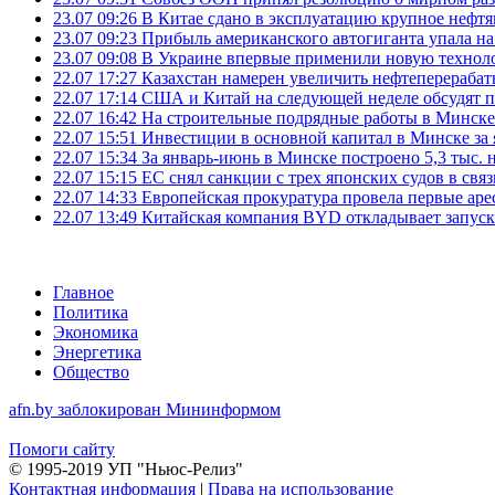
23.07 09:26
В Китае сдано в эксплуатацию крупное нефтя
23.07 09:23
Прибыль американского автогиганта упала на
23.07 09:08
В Украине впервые применили новую технол
22.07 17:27
Казахстан намерен увеличить нефтеперерабат
22.07 17:14
США и Китай на следующей неделе обсудят п
22.07 16:42
На строительные подрядные работы в Минске 
22.07 15:51
Инвестиции в основной капитал в Минске за 
22.07 15:34
За январь-июнь в Минске построено 5,3 тыс. 
22.07 15:15
ЕС снял санкции с трех японских судов в свя
22.07 14:33
Европейская прокуратура провела первые ар
22.07 13:49
Китайская компания BYD откладывает запуск
Главное
Политика
Экономика
Энергетика
Общество
afn.by заблокирован Мининформом
Помоги сайту
© 1995-2019 УП "Ньюс-Релиз"
Контактная информация
|
Права на использование