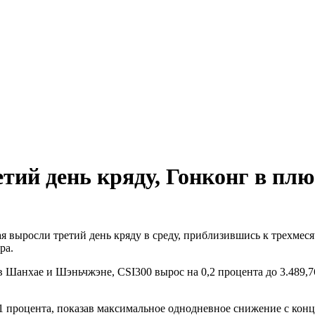
тий день кряду, Гонконг в плю
 выросли третий день кряду в среду, приблизившись к трехмеся
ра.
анхае и Шэньчжэне, CSI300 вырос на 0,2 процента до 3.489,76 п
,1 процента, показав максимальное однодневное снижение с конц