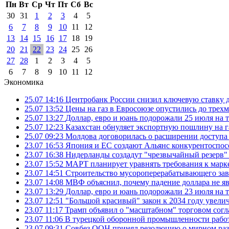
Пн
Вт
Ср
Чт
Пт
Сб
Вс
30
31
1
2
3
4
5
6
7
8
9
10
11
12
13
14
15
16
17
18
19
20
21
22
23
24
25
26
27
28
1
2
3
4
5
6
7
8
9
10
11
12
Экономика
25.07 14:16
Центробанк России снизил ключевую ставку 
25.07 13:52
Цены на газ в Евросоюзе опустились до трех
25.07 13:27
Доллар, евро и юань подорожали 25 июля на
25.07 12:23
Казахстан обнуляет экспортную пошлину на 
25.07 09:23
Молдова договорилась о расширении доступа
23.07 16:53
Япония и ЕС создают Альянс конкурентоспос
23.07 16:38
Нидерланды создадут "чрезвычайный резерв" г
23.07 15:52
МАРТ планирует уравнять требования к марк
23.07 14:51
Строительство мусороперерабатывающего зав
23.07 14:08
МВФ объяснил, почему падение доллара не яв
23.07 13:29
Доллар, евро и юань подорожали 23 июля на
23.07 12:51
"Большой красивый" закон к 2034 году увел
23.07 11:17
Трамп объявил о "масштабном" торговом сог
23.07 11:06
В турецкой оборонной промышленности работ
23.07 09:31
Совбез ООН принял резолюцию о мирном ра