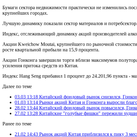
Бумаги сектора недвижимости практически не изменились после
крупнейших городах.
Лучшую динамику показали сектор материалов и потребсектор
Индекс, отслеживающий динамику акций производителей алкого
Акции Kweichow Moutai, крупнейшего по рыночной стоимости к
росте квартальной прибыли на 15,9 процента.
Акции Гонконга завершили торги вблизи максимумов полутора 
усиления притока средств из Китая.
Индекс Hang Seng прибавил 1 процент до 24.201,96 пункта - макс
Далее по теме
03.03 13:18
Китайский фондовый рынок снизился, Гонкон
01.03 13:14
Рынки акций Китая и Гонконга выросли благ
28.02 13:44
Китайский фондовый рынок повысился, Гонко
27.02 13:28
Китайские "голубые фишки" пережили худший 
Ранее по теме
21.02 14:43
Рынок акций Китая приблизился к пику 3 мес