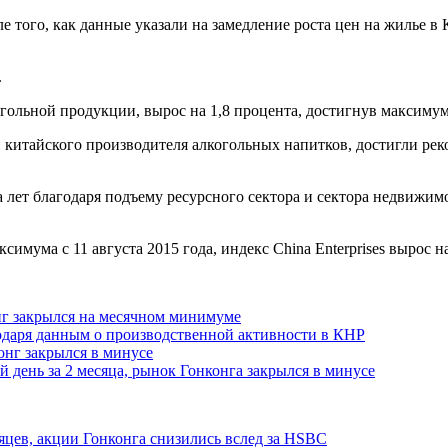
 того, как данные указали на замедление роста цен на жилье в 
.
льной продукции, вырос на 1,8 процента, достигнув максимума 
итайского производителя алкогольных напитков, достигли реко
лет благодаря подъему ресурсного сектора и сектора недвижимо
имума с 11 августа 2015 года, индекс China Enterprises вырос на
г закрылся на месячном минимуме
одаря данным о производственной активности в КНР
нг закрылся в минусе
день за 2 месяца, рынок Гонконга закрылся в минусе
яцев, акции Гонконга снизились вслед за HSBC