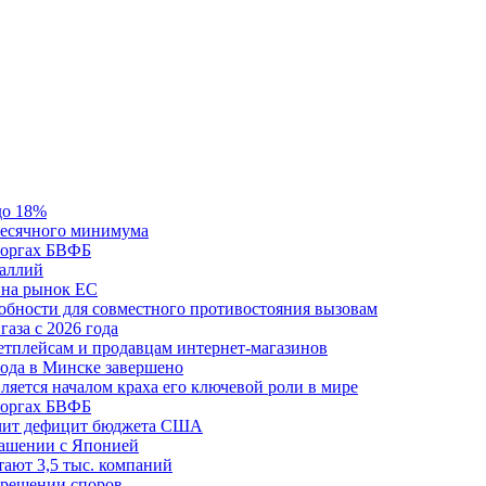
до 18%
месячного минимума
 торгах БВФБ
галлий
 на рынок ЕС
обности для совместного противостояния вызовам
аза с 2026 года
етплейсам и продавцам интернет-магазинов
ода в Минске завершено
ляется началом краха его ключевой роли в мире
 торгах БВФБ
ичит дефицит бюджета США
лашении с Японией
ают 3,5 тыс. компаний
зрешении споров