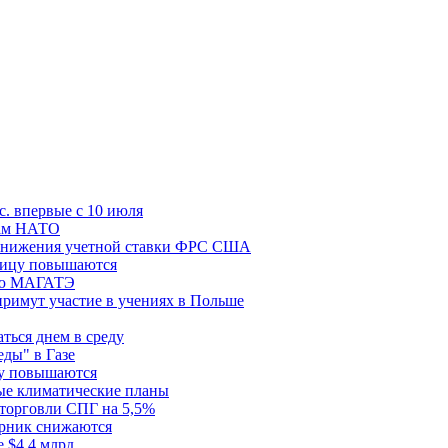
с. впервые с 10 июля
цам НАТО
й снижения учетной ставки ФРС США
ницу повышаются
сию МАГАТЭ
римут участие в учениях в Польше
ться днем в среду
еды" в Газе
ду повышаются
ые климатические планы
 торговли СПГ на 5,5%
орник снижаются
 $4,4 млрд