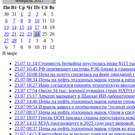
Февраль 2017
>
Пн
Вт
Ср
Чт
Пт
Сб
Вс
30
31
1
2
3
4
5
6
7
8
9
10
11
12
13
14
15
16
17
18
19
20
21
22
23
24
25
26
27
28
1
2
3
4
5
6
7
8
9
10
11
12
В мире
25.07 11:14
Стоимость биткойна опустилась ниже $115 ты
25.07 10:45
РФ перемещает системы РЭБ ближе к грани
25.07 10:08
Цена на золото снизилась на фоне ожидани
25.07 08:34
Цены на нефть эталонных марок утром в пят
23.07 18:27
Иран согласился принять техническую мис
23.07 17:54
Около 34 тыс. военнослужащих стран НАТО п
23.07 15:17
Amazon закрывает в Шанхае ИИ-лабораторию
23.07 14:46
Цены на нефть эталонных марок начали снижа
23.07 09:54
Израиль заявил о необходимости "полной поб
23.07 08:37
Цены на нефть эталонных марок утром в сре
22.07 18:07
Генсек ООН призвал страны представить нов
22.07 14:11
МЭА прогнозирует в 2025 году рост мировой
22.07 08:37
Цены на нефть эталонных марок утром во вт
21.07 14:11
Криптофонды за неделю привлекли рекордные