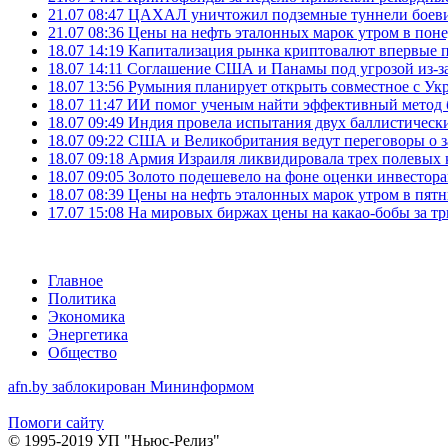
21.07 08:47
ЦАХАЛ уничтожил подземные туннели боеви
21.07 08:36
Цены на нефть эталонных марок утром в пон
18.07 14:19
Капитализация рынка криптовалют впервые п
18.07 14:11
Соглашение США и Панамы под угрозой из-за
18.07 13:56
Румыния планирует открыть совместное с Ук
18.07 11:47
ИИ помог ученым найти эффективный метод 
18.07 09:49
Индия провела испытания двух баллистически
18.07 09:22
США и Великобритания ведут переговоры о за
18.07 09:18
Армия Израиля ликвидировала трех полевых
18.07 09:05
Золото подешевело на фоне оценки инвесто
18.07 08:39
Цены на нефть эталонных марок утром в пят
17.07 15:08
На мировых биржах цены на какао-бобы за тр
Главное
Политика
Экономика
Энергетика
Общество
afn.by заблокирован Мининформом
Помоги сайту
© 1995-2019 УП "Ньюс-Релиз"