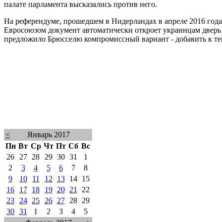
палате парламента высказались против него.
На референдуме, прошедшем в Нидерландах в апреле 2016 года
Евросоюзом документ автоматически откроет украинцам дверь в
предложило Брюсселю компромиссный вариант - добавить к те
<
Январь 2017
Пн
Вт
Ср
Чт
Пт
Сб
Вс
26
27
28
29
30
31
1
2
3
4
5
6
7
8
9
10
11
12
13
14
15
16
17
18
19
20
21
22
23
24
25
26
27
28
29
30
31
1
2
3
4
5