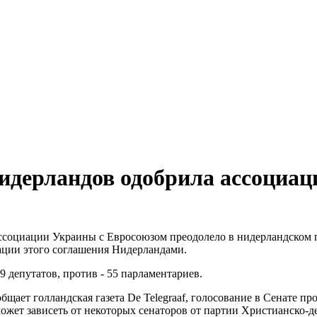
идерландов одобрила ассоциа
ссоциации Украины с Евросоюзом преодолело в нидерландском п
ации этого соглашения Нидерландами.
9 депутатов, против - 55 парламентариев.
бщает голландская газета De Telegraaf, голосование в Сенате пр
а может зависеть от некоторых сенаторов от партии Христианско