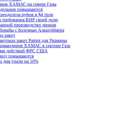
ков ХАМАС на севере Газы
едельник повышаются
реодолела рубеж в $4 трлн
 требования КНР своей доли
раиной производство дронов
борьбы с болезнью Альцгеймера
х ракет
купках ракет Patriot для Украины
 командиров ХАМАС в секторе Газа
рами действий ФРС США
ницу повышаются
и дня упали на 10%