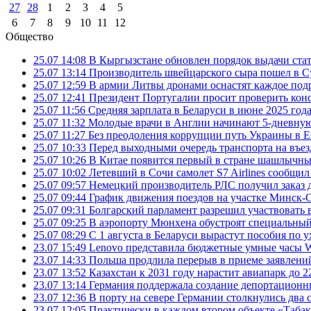
27
28
1
2
3
4
5
6
7
8
9
10
11
12
Общество
25.07 14:08
В Кыргызстане обновлен порядок выдачи ста
25.07 13:14
Производитель швейцарского сыра пошел в Су
25.07 12:59
В армии Литвы дронами оснастят каждое под
25.07 12:41
Президент Португалии просит проверить ко
25.07 11:56
Средняя зарплата в Беларуси в июне 2025 года
25.07 11:32
Молодые врачи в Англии начинают 5-дневную 
25.07 11:27
Без преодоления коррупции путь Украины в Е
25.07 10:33
Перед выходными очередь транспорта на въезд
25.07 10:26
В Китае появится первый в стране шашлычны
25.07 10:02
Летевший в Сочи самолет S7 Airlines сообщил
25.07 09:57
Немецкий производитель РЛС получил заказ 
25.07 09:44
График движения поездов на участке Минск-О
25.07 09:31
Болгарский парламент разрешил участвовать 
25.07 09:25
В аэропорту Мюнхена обустроят специальный
25.07 08:29
С 1 августа в Беларуси вырастут пособия по у
23.07 15:49
Lenovo представила бюджетные умные часы Wa
23.07 14:33
Польша продлила перерыв в приеме заявлений
23.07 13:52
Казахстан к 2031 году нарастит авиапарк до 2
23.07 13:14
Германия поддержала создание депортационн
23.07 12:36
В порту на севере Германии столкнулись два 
23.07 12:05
Практически в каждом втором объекте «Таба