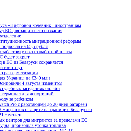
туса «Цифровой кочевник» иностранцам
д ЕС для защиты его названия
разделение
нституционность миграционной реформы
 подросла на 65,5 рубля
забастовку из-за заработной платы
С будет закрыт
 в ЕС из Беларуси сохраняется
й институт
 о разгерметизации
для Украины на €340 млн
сиповичи 4 августа изменится
в судебных заседаниях онлайн
 терминал для депортаций
ходу за ребенком
tch Pro с работающей до 20 дней батареей
 мигрантов о защите на границе с Беларусью
21 самолета
ых центров для мигрантов за пределами ЕС
судна, произошла уточка топлива
керка» выявлены нарушения - МАРТ