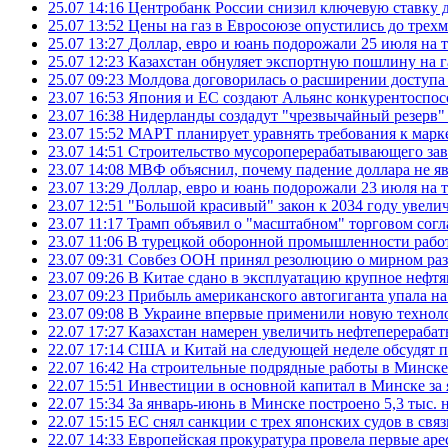
25.07 14:16
Центробанк России снизил ключевую ставку 
25.07 13:52
Цены на газ в Евросоюзе опустились до трех
25.07 13:27
Доллар, евро и юань подорожали 25 июля на
25.07 12:23
Казахстан обнуляет экспортную пошлину на 
25.07 09:23
Молдова договорилась о расширении доступа
23.07 16:53
Япония и ЕС создают Альянс конкурентоспос
23.07 16:38
Нидерланды создадут "чрезвычайный резерв" г
23.07 15:52
МАРТ планирует уравнять требования к марк
23.07 14:51
Строительство мусороперерабатывающего зав
23.07 14:08
МВФ объяснил, почему падение доллара не яв
23.07 13:29
Доллар, евро и юань подорожали 23 июля на
23.07 12:51
"Большой красивый" закон к 2034 году увел
23.07 11:17
Трамп объявил о "масштабном" торговом сог
23.07 11:06
В турецкой оборонной промышленности работ
23.07 09:31
Совбез ООН принял резолюцию о мирном ра
23.07 09:26
В Китае сдано в эксплуатацию крупное нефтя
23.07 09:23
Прибыль американского автогиганта упала на
23.07 09:08
В Украине впервые применили новую технол
22.07 17:27
Казахстан намерен увеличить нефтеперерабат
22.07 17:14
США и Китай на следующей неделе обсудят п
22.07 16:42
На строительные подрядные работы в Минске 
22.07 15:51
Инвестиции в основной капитал в Минске за 
22.07 15:34
За январь-июнь в Минске построено 5,3 тыс. 
22.07 15:15
ЕС снял санкции с трех японских судов в свя
22.07 14:33
Европейская прокуратура провела первые ар