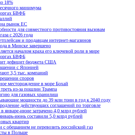
до 18%
месячного минимума
 торгах БВФБ
галлий
 на рынок ЕС
обности для совместного противостояния вызовам
аза с 2026 года
етплейсам и продавцам интернет-магазинов
ода в Минске завершено
ляется началом краха его ключевой роли в мире
 торгах БВФБ
ичит дефицит бюджета США
лашении с Японией
ают 3,5 тыс. компаний
зрешении споров
ное месторождение в море Бохай
 треть из-за пошлин Трампа
огию для газовых хранилищ
ывающие мощности до 39 млн тонн в год к 2040 году
родление действующих соглашений по торговле
в январе-июне затрачено 4,0 млрд рублей
январь-июнь составили 5,0 млрд рублей
новых квартир
зи с обещанием не перевозить российский газ
есты в Польше