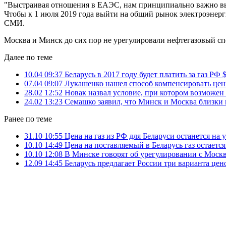
"Выстраивая отношения в ЕАЭС, нам принципиально важно вып
Чтобы к 1 июля 2019 года выйти на общий рынок электроэнерги
СМИ.
Москва и Минск до сих пор не урегулировали нефтегазовый спо
Далее по теме
10.04 09:37
Беларусь в 2017 году будет платить за газ РФ
07.04 09:07
Лукашенко нашел способ компенсировать цен
28.02 12:52
Новак назвал условие, при котором возможен
24.02 13:23
Семашко заявил, что Минск и Москва близки к
Ранее по теме
31.10 10:55
Цена на газ из РФ для Беларуси останется на 
10.10 14:49
Цена на поставляемый в Беларусь газ остаетс
10.10 12:08
В Минске говорят об урегулировании с Москв
12.09 14:45
Беларусь предлагает России три варианта цен