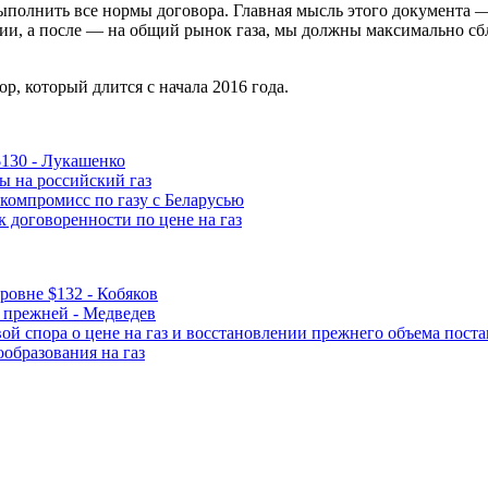
олнить все нормы договора. Главная мысль этого документа —
и, а после — на общий рынок газа, мы должны максимально сбли
р, который длится с начала 2016 года.
 $130 - Лукашенко
ы на российский газ
 компромисс по газу с Беларусью
 договоренности по цене на газ
уровне $132 - Кобяков
я прежней - Медведев
ой спора о цене на газ и восстановлении прежнего объема пост
ообразования на газ