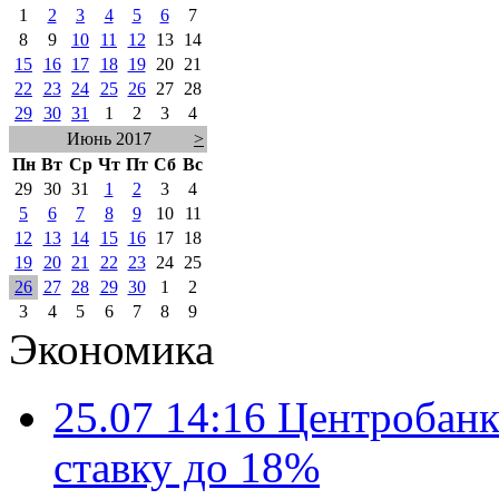
1
2
3
4
5
6
7
8
9
10
11
12
13
14
15
16
17
18
19
20
21
22
23
24
25
26
27
28
29
30
31
1
2
3
4
Июнь 2017
>
Пн
Вт
Ср
Чт
Пт
Сб
Вс
29
30
31
1
2
3
4
5
6
7
8
9
10
11
12
13
14
15
16
17
18
19
20
21
22
23
24
25
26
27
28
29
30
1
2
3
4
5
6
7
8
9
Экономика
25.07 14:16
Центробанк
ставку до 18%