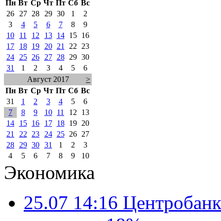
Пн
Вт
Ср
Чт
Пт
Сб
Вс
26
27
28
29
30
1
2
3
4
5
6
7
8
9
10
11
12
13
14
15
16
17
18
19
20
21
22
23
24
25
26
27
28
29
30
31
1
2
3
4
5
6
Август 2017
>
Пн
Вт
Ср
Чт
Пт
Сб
Вс
31
1
2
3
4
5
6
7
8
9
10
11
12
13
14
15
16
17
18
19
20
21
22
23
24
25
26
27
28
29
30
31
1
2
3
4
5
6
7
8
9
10
Экономика
25.07 14:16
Центробанк