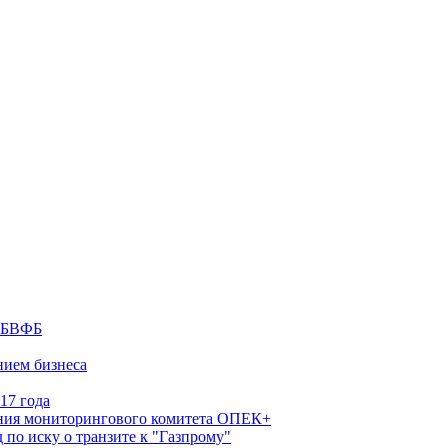
х БВФБ
нием бизнеса
17 года
дания мониторингового комитета ОПЕК+
 по иску о транзите к "Газпрому"