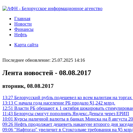
Главная
Новости
Финансы
Нефть
Карта сайта
Последнее обновление: 25.07.2025 14:16
Лента новостей - 08.08.2017
вторник, 08.08.2017
13:27
Белорусский рубль подешевел ко всем валютам на торга
13:13
С начала года население РБ продало $1,242 млрд.
12:51
Власти РБ обещают к 1 октября шокировать стимулирова
11:43
Белорусы смогут пополнять Яндекс.Деньги через ЕРИП
10:01
Курсы наличной валюты в банках Минска на 8 августа 20
09:26
Нефть продолжает дешеветь накануне второго дня засе
09:06
"Нафтогаз" увеличит в Стокгольме требования на $5 млрд