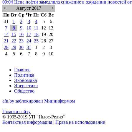
09:04
Цена нефти замедлила снижение в ожидании новостей о
<
Август 2017
>
Пн
Вт
Ср
Чт
Пт
Сб
Вс
31
1
2
3
4
5
6
7
8
9
10
11
12
13
14
15
16
17
18
19
20
21
22
23
24
25
26
27
28
29
30
31
1
2
3
4
5
6
7
8
9
10
Главное
Политика
Экономика
Энергетика
Общество
afn.by заблокирован Мининформом
Помоги сайту
© 1995-2019 УП "Ньюс-Релиз"
Контактная информация
|
Права на использование