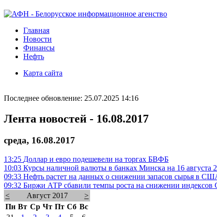
Главная
Новости
Финансы
Нефть
Карта сайта
Последнее обновление: 25.07.2025 14:16
Лента новостей - 16.08.2017
среда, 16.08.2017
13:25
Доллар и евро подешевели на торгах БВФБ
10:03
Курсы наличной валюты в банках Минска на 16 августа 2
09:33
Нефть растет на данных о снижении запасов сырья в СШ
09:32
Биржи АТР сбавили темпы роста на снижении индексо
<
Август 2017
>
Пн
Вт
Ср
Чт
Пт
Сб
Вс