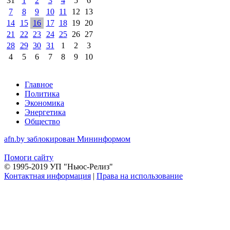
31
1
2
3
4
5
6
7
8
9
10
11
12
13
14
15
16
17
18
19
20
21
22
23
24
25
26
27
28
29
30
31
1
2
3
4
5
6
7
8
9
10
Главное
Политика
Экономика
Энергетика
Общество
afn.by заблокирован Мининформом
Помоги сайту
© 1995-2019 УП "Ньюс-Релиз"
Контактная информация
|
Права на использование