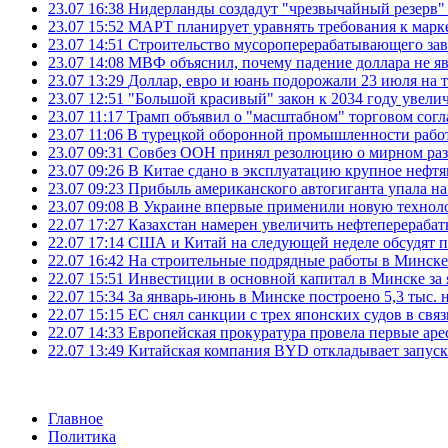
23.07 16:38
Нидерланды создадут "чрезвычайный резерв" г
23.07 15:52
МАРТ планирует уравнять требования к марк
23.07 14:51
Строительство мусороперерабатывающего зав
23.07 14:08
МВФ объяснил, почему падение доллара не яв
23.07 13:29
Доллар, евро и юань подорожали 23 июля на
23.07 12:51
"Большой красивый" закон к 2034 году увел
23.07 11:17
Трамп объявил о "масштабном" торговом сог
23.07 11:06
В турецкой оборонной промышленности работ
23.07 09:31
Совбез ООН принял резолюцию о мирном ра
23.07 09:26
В Китае сдано в эксплуатацию крупное нефтя
23.07 09:23
Прибыль американского автогиганта упала на
23.07 09:08
В Украине впервые применили новую технол
22.07 17:27
Казахстан намерен увеличить нефтеперерабат
22.07 17:14
США и Китай на следующей неделе обсудят п
22.07 16:42
На строительные подрядные работы в Минске 
22.07 15:51
Инвестиции в основной капитал в Минске за 
22.07 15:34
За январь-июнь в Минске построено 5,3 тыс. 
22.07 15:15
ЕС снял санкции с трех японских судов в свя
22.07 14:33
Европейская прокуратура провела первые ар
22.07 13:49
Китайская компания BYD откладывает запуск
Главное
Политика