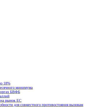
до 18%
месячного минимума
 торгах БВФБ
галлий
 на рынок ЕС
обности для совместного противостояния вызовам