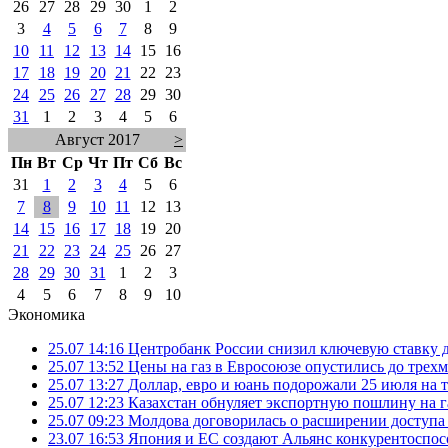
26
27
28
29
30
1
2
3
4
5
6
7
8
9
10
11
12
13
14
15
16
17
18
19
20
21
22
23
24
25
26
27
28
29
30
31
1
2
3
4
5
6
Август 2017
>
Пн
Вт
Ср
Чт
Пт
Сб
Вс
31
1
2
3
4
5
6
7
8
9
10
11
12
13
14
15
16
17
18
19
20
21
22
23
24
25
26
27
28
29
30
31
1
2
3
4
5
6
7
8
9
10
Экономика
25.07 14:16
Центробанк России снизил ключевую ставку 
25.07 13:52
Цены на газ в Евросоюзе опустились до трех
25.07 13:27
Доллар, евро и юань подорожали 25 июля на
25.07 12:23
Казахстан обнуляет экспортную пошлину на 
25.07 09:23
Молдова договорилась о расширении доступа
23.07 16:53
Япония и ЕС создают Альянс конкурентоспос