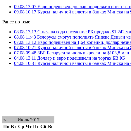
09.08 13:07
Евро подешевел, доллар продолжил рост на 
09.08 10:17
Курсы наличной валюты в банках Минска на 9
Ранее по теме
08.08 13:13
С начала года население РБ продало $1,242 мл
08.08 11:43
Белорусы смогут пополнять Яндекс.Деньги ч
07.08 13:12
Евро подешевел на 1,64 копейки, доллар нез
07.08 10:21
Курсы наличной валюты в банках Минска на 8
07.08 09:48
ЗВР Беларуси за июль выросли на $103,8 млн.
04.08 13:11
Доллар и евро подешевели на торгах БВФБ
04.08 10:31
Курсы наличной валюты в банках Минска на 4
<
Июль 2017
Пн
Вт
Ср
Чт
Пт
Сб
Вс