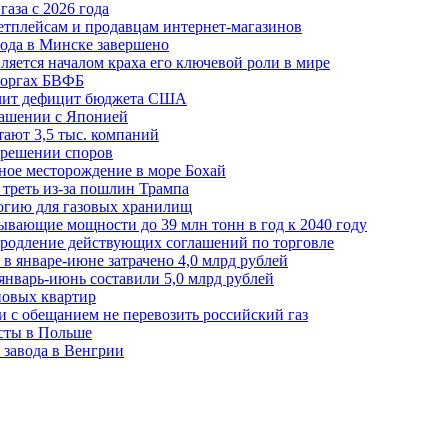
аза с 2026 года
етплейсам и продавцам интернет-магазинов
ода в Минске завершено
ляется началом краха его ключевой роли в мире
 торгах БВФБ
ичит дефицит бюджета США
лашении с Японией
ают 3,5 тыс. компаний
зрешении споров
ное месторождение в море Бохай
 треть из-за пошлин Трампа
огию для газовых хранилищ
ывающие мощности до 39 млн тонн в год к 2040 году
родление действующих соглашений по торговле
в январе-июне затрачено 4,0 млрд рублей
январь-июнь составили 5,0 млрд рублей
новых квартир
зи с обещанием не перевозить российский газ
есты в Польше
 завода в Венгрии