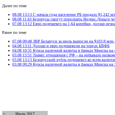
Далее по теме
08.08 13:13
С начала года население РБ продало $1,242 мл
08.08 11:43
Белорусы смогут пополнять Яндекс.Деньги ч
07.08 13:12
Евро подешевел на 1,64 копейки, доллар нез
Ранее по теме
07.08 09:48
ЗВР Беларуси за июль выросли на $103,8 млн.
04.08 13:11
Доллар и евро подешевели на торгах БВФБ
04.08 10:31
Курсы наличной валюты в банках Минска на 4
03.08 15:51
Трамп: отношения с РФ – на небывало низком
03.08 13:13
Белорусский рубль подешевел ко всем валют
03.08 09:29
Курсы наличной валюты в банках Минска на 3
<
Июль 2017