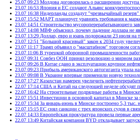
25.07 09:23
Молдова договорилась о расширении доступа
23.07 16:53
Япония и ЕС создают Альянс конкурентоспос
23.07 16:38
Нидерланды создадут "чрезвычайный резерв" г
23.07 15:52
МАРТ планирует уравнять требования к марк
23.07 14:51
Строительство мусороперерабатывающего зав
23.07 14:08
МВФ объяснил, почему падение доллара не яв
23.07 13:29
Доллар, евро и юань подорожали 23 июля на
23.07 12:51
"Большой красивый" закон к 2034 году увел
23.07 11:17
Трамп объявил о "масштабном" торговом сог
23.07 11:06
В турецкой оборонной промышленности работ
23.07 09:31
Совбез ООН принял резолюцию о мирном ра
23.07 09:26
В Китае сдано в эксплуатацию крупное нефтя
23.07 09:23
Прибыль американского автогиганта упала на
23.07 09:08
В Украине впервые применили новую технол
22.07 17:27
Казахстан намерен увеличить нефтеперерабат
22.07 17:14
США и Китай на следующей неделе обсудят п
22.07 16:42
На строительные подрядные работы в Минске 
22.07 15:51
Инвестиции в основной капитал в Минске за 
22.07 15:34
За январь-июнь в Минске построено 5,3 тыс. 
22.07 15:15
ЕС снял санкции с трех японских судов в свя
22.07 14:33
Европейская прокуратура провела первые ар
22.07 13:49
Китайская компания BYD откладывает запуск