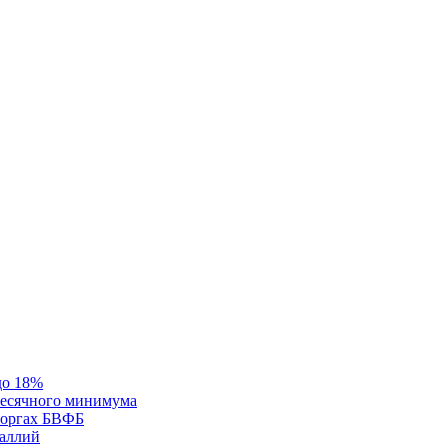
до 18%
месячного минимума
 торгах БВФБ
галлий