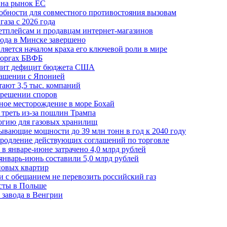
 на рынок ЕС
обности для совместного противостояния вызовам
аза с 2026 года
етплейсам и продавцам интернет-магазинов
ода в Минске завершено
ляется началом краха его ключевой роли в мире
 торгах БВФБ
ичит дефицит бюджета США
лашении с Японией
ают 3,5 тыс. компаний
зрешении споров
ное месторождение в море Бохай
 треть из-за пошлин Трампа
огию для газовых хранилищ
ывающие мощности до 39 млн тонн в год к 2040 году
родление действующих соглашений по торговле
в январе-июне затрачено 4,0 млрд рублей
январь-июнь составили 5,0 млрд рублей
новых квартир
зи с обещанием не перевозить российский газ
есты в Польше
 завода в Венгрии