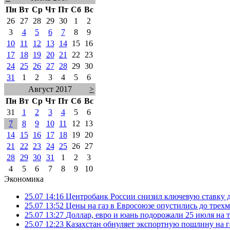
Пн
Вт
Ср
Чт
Пт
Сб
Вс
26
27
28
29
30
1
2
3
4
5
6
7
8
9
10
11
12
13
14
15
16
17
18
19
20
21
22
23
24
25
26
27
28
29
30
31
1
2
3
4
5
6
Август 2017
>
Пн
Вт
Ср
Чт
Пт
Сб
Вс
31
1
2
3
4
5
6
7
8
9
10
11
12
13
14
15
16
17
18
19
20
21
22
23
24
25
26
27
28
29
30
31
1
2
3
4
5
6
7
8
9
10
Экономика
25.07 14:16
Центробанк России снизил ключевую ставку 
25.07 13:52
Цены на газ в Евросоюзе опустились до трех
25.07 13:27
Доллар, евро и юань подорожали 25 июля на
25.07 12:23
Казахстан обнуляет экспортную пошлину на 