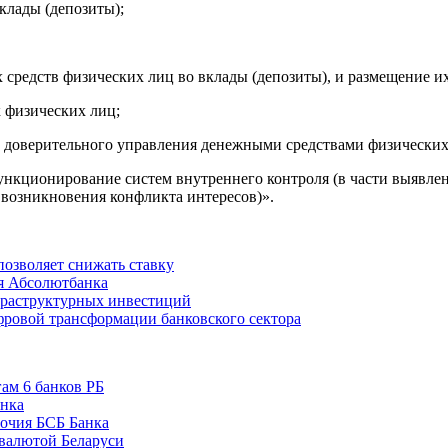
клады (депозиты);
редств физических лиц во вклады (депозиты), и размещение их 
 физических лиц;
доверительного управления денежными средствами физических л
ункционирование систем внутреннего контроля (в части выявле
 возникновения конфликта интересов)».
позволяет снижать ставку
я Абсолютбанка
нфраструктурных инвестиций
фровой трансформации банковского сектора
гам 6 банков РБ
анка
очия БСБ Банка
 валютой Беларуси