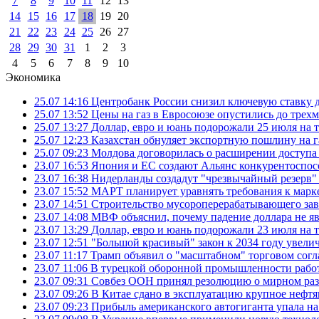
7
8
9
10
11
12
13
14
15
16
17
18
19
20
21
22
23
24
25
26
27
28
29
30
31
1
2
3
4
5
6
7
8
9
10
Экономика
25.07 14:16
Центробанк России снизил ключевую ставку 
25.07 13:52
Цены на газ в Евросоюзе опустились до трех
25.07 13:27
Доллар, евро и юань подорожали 25 июля на
25.07 12:23
Казахстан обнуляет экспортную пошлину на 
25.07 09:23
Молдова договорилась о расширении доступа
23.07 16:53
Япония и ЕС создают Альянс конкурентоспос
23.07 16:38
Нидерланды создадут "чрезвычайный резерв" г
23.07 15:52
МАРТ планирует уравнять требования к марк
23.07 14:51
Строительство мусороперерабатывающего зав
23.07 14:08
МВФ объяснил, почему падение доллара не яв
23.07 13:29
Доллар, евро и юань подорожали 23 июля на
23.07 12:51
"Большой красивый" закон к 2034 году увел
23.07 11:17
Трамп объявил о "масштабном" торговом сог
23.07 11:06
В турецкой оборонной промышленности работ
23.07 09:31
Совбез ООН принял резолюцию о мирном ра
23.07 09:26
В Китае сдано в эксплуатацию крупное нефтя
23.07 09:23
Прибыль американского автогиганта упала на