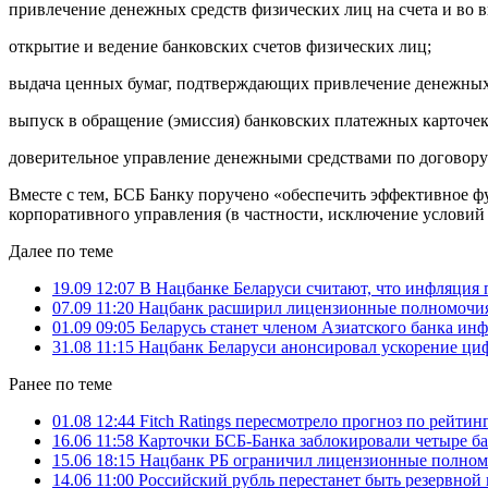
привлечение денежных средств физических лиц на счета и во в
открытие и ведение банковских счетов физических лиц;
выдача ценных бумаг, подтверждающих привлечение денежных с
выпуск в обращение (эмиссия) банковских платежных карточек
доверительное управление денежными средствами по договору 
Вместе с тем, БСБ Банку поручено «обеспечить эффективное ф
корпоративного управления (в частности, исключение условий
Далее по теме
19.09 12:07
В Нацбанке Беларуси считают, что инфляция 
07.09 11:20
Нацбанк расширил лицензионные полномочи
01.09 09:05
Беларусь станет членом Азиатского банка и
31.08 11:15
Нацбанк Беларуси анонсировал ускорение ци
Ранее по теме
01.08 12:44
Fitch Ratings пересмотрело прогноз по рейтин
16.06 11:58
Карточки БСБ-Банка заблокировали четыре б
15.06 18:15
Нацбанк РБ ограничил лицензионные полном
14.06 11:00
Российский рубль перестанет быть резервной