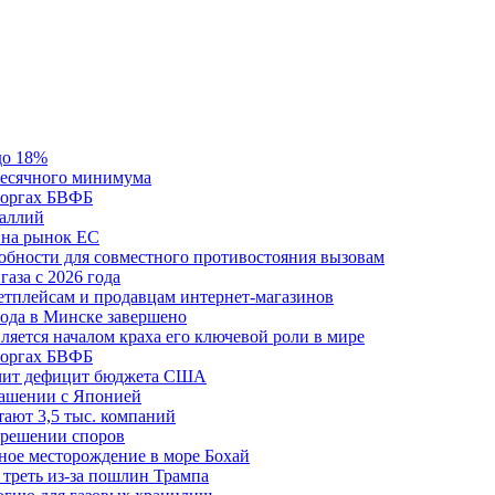
до 18%
месячного минимума
 торгах БВФБ
галлий
 на рынок ЕС
обности для совместного противостояния вызовам
аза с 2026 года
етплейсам и продавцам интернет-магазинов
ода в Минске завершено
ляется началом краха его ключевой роли в мире
 торгах БВФБ
ичит дефицит бюджета США
лашении с Японией
ают 3,5 тыс. компаний
зрешении споров
ное месторождение в море Бохай
 треть из-за пошлин Трампа