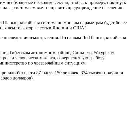
им необходимые несколько секунд, чтобы, к примеру, покинуть
канала, система сможет направить предупреждение населению
 Шанью, китайская система по многим параметрам будет более
ная чем те, которые есть в Японии и США".
ные последствия землетрясения. По словам Ли Шанью, китайская
уани, Тибетском автономном районе, Синьцзян-Уйгурском
троф и человеческих жертв, совершенствуют работу
 министерство по чрезвычайным ситуациям.
ропали без вести 87 тысяч 150 человек, 374 тысячи получили
ардов долларов).