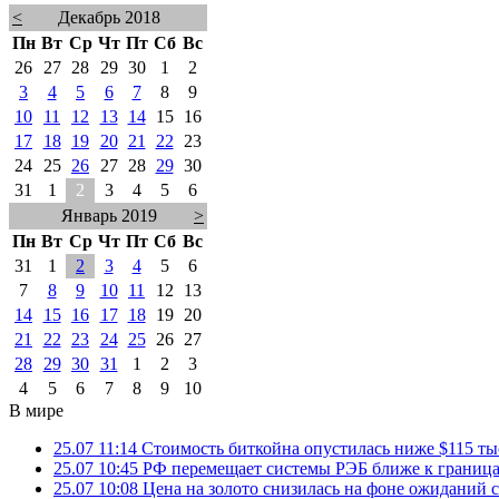
<
Декабрь 2018
Пн
Вт
Ср
Чт
Пт
Сб
Вс
26
27
28
29
30
1
2
3
4
5
6
7
8
9
10
11
12
13
14
15
16
17
18
19
20
21
22
23
24
25
26
27
28
29
30
31
1
2
3
4
5
6
Январь 2019
>
Пн
Вт
Ср
Чт
Пт
Сб
Вс
31
1
2
3
4
5
6
7
8
9
10
11
12
13
14
15
16
17
18
19
20
21
22
23
24
25
26
27
28
29
30
31
1
2
3
4
5
6
7
8
9
10
В мире
25.07 11:14
Стоимость биткойна опустилась ниже $115 ты
25.07 10:45
РФ перемещает системы РЭБ ближе к грани
25.07 10:08
Цена на золото снизилась на фоне ожидани