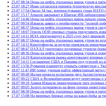
25.07 08:34
Цены на нефть эталонных марок утром в пят
23.07 18:27
Иран согласился принять техническую мис
23.07 17:54
Около 34 тыс. военнослужащих стран НАТО п
23.07 15:17
Amazon закрывает в Шанхае ИИ-лабораторию
23.07 14:46
Цены на нефть эталонных марок начали снижа
23.07 09:54
Израиль заявил о необходимости "полной поб
23.07 08:37
Цены на нефть эталонных марок утром в сре
22.07 18:07
Генсек ООН призвал страны представить нов
22.07 14:11
МЭА прогнозирует в 2025 году рост мировой
22.07 08:37
Цены на нефть эталонных марок утром во вт
21.07 14:11
Криптофонды за неделю привлекли рекордные
21.07 08:47
ЦАХАЛ уничтожил подземные туннели боеви
21.07 08:36
Цены на нефть эталонных марок утром в пон
18.07 14:19
Капитализация рынка криптовалют впервые п
18.07 14:11
Соглашение США и Панамы под угрозой из-за
18.07 13:56
Румыния планирует открыть совместное с Ук
18.07 11:47
ИИ помог ученым найти эффективный метод 
18.07 09:49
Индия провела испытания двух баллистически
18.07 09:22
США и Великобритания ведут переговоры о за
18.07 09:18
Армия Израиля ликвидировала трех полевых
18.07 09:05
Золото подешевело на фоне оценки инвесто
18.07 08:39
Цены на нефть эталонных марок утром в пят
17.07 15:08
На мировых биржах цены на какао-бобы за тр