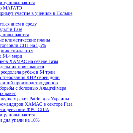
ницу повышаются
сию МАГАТЭ
римут участие в учениях в Польше
ться днем в среду
еды" в Газе
ду повышаются
ые климатические планы
 торговли СПГ на 5,5%
орник снижаются
 $4,4 млрд
ков ХАМАС на севере Газы
едельник повышаются
реодолела рубеж в $4 трлн
 требования КНР своей доли
раиной производство дронов
борьбы с болезнью Альцгеймера
х ракет
купках ракет Patriot для Украины
 командиров ХАМАС в секторе Газа
рами действий ФРС США
ницу повышаются
и дня упали на 10%