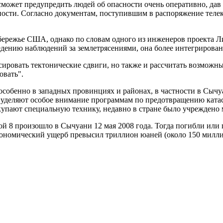
может предупредить людей об опасности очень оперативно, дав 
ности. Согласно документам, поступившим в распоряжение теле
режье США, однако по словам одного из инженеров проекта Ли
едению наблюдений за землетрясениями, она более интегрирован
ксировать тектонические сдвиги, но также и рассчитать возмож
овать".
 особенно в западных провинциях и районах, в частности в Сыч
 уделяют особое внимание программам по предотвращению катас
купают специальную технику, недавно в стране было учреждено
й 8 произошло в Сычуани 12 мая 2008 года. Тогда погибли или п
кономический ущерб превысил триллион юаней (около 150 милли