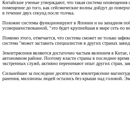
Китайские ученые утверждают, что такая система оповещения с
помещение до того, как сейсмические волны дойдут до поверх
в течение двух секунд после толчка.
Похожие системы функционируют в Японии и на западном побе
усовершенствованной, "это будет крупнейшая в мире сеть по в
Помимо этого, отмечается, что система сможет не только зафи
система "может заставить специалистов в других странах завид
Землетрясения являются достаточно частым явлением в Китае,
автономном районе. Поэтому власти страны в последнее время
экстренных служб, активно перенимают опыт других стран, за
Сильнейшее за последние десятилетия землетрясение магнитудо
ранения, миллионы людей остались без крыши над головой. Э