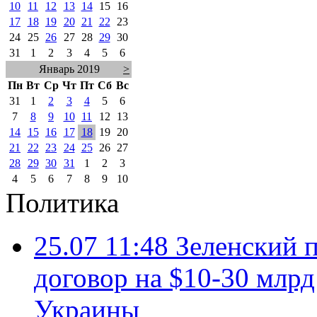
10
11
12
13
14
15
16
17
18
19
20
21
22
23
24
25
26
27
28
29
30
31
1
2
3
4
5
6
Январь 2019
>
Пн
Вт
Ср
Чт
Пт
Сб
Вс
31
1
2
3
4
5
6
7
8
9
10
11
12
13
14
15
16
17
18
19
20
21
22
23
24
25
26
27
28
29
30
31
1
2
3
4
5
6
7
8
9
10
Политика
25.07 11:48
Зеленский п
договор на $10-30 млр
Украины